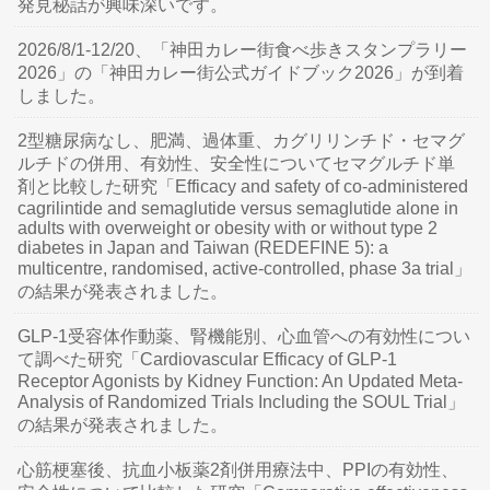
発見秘話が興味深いです。
2026/8/1-12/20、「神田カレー街食べ歩きスタンプラリー
2026」の「神田カレー街公式ガイドブック2026」が到着
しました。
2型糖尿病なし、肥満、過体重、カグリリンチド・セマグ
ルチドの併用、有効性、安全性についてセマグルチド単
剤と比較した研究「Efficacy and safety of co-administered
cagrilintide and semaglutide versus semaglutide alone in
adults with overweight or obesity with or without type 2
diabetes in Japan and Taiwan (REDEFINE 5): a
multicentre, randomised, active-controlled, phase 3a trial」
の結果が発表されました。
GLP-1受容体作動薬、腎機能別、心血管への有効性につい
て調べた研究「Cardiovascular Efficacy of GLP-1
Receptor Agonists by Kidney Function: An Updated Meta-
Analysis of Randomized Trials Including the SOUL Trial」
の結果が発表されました。
心筋梗塞後、抗血小板薬2剤併用療法中、PPIの有効性、