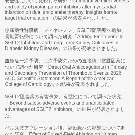
安全性について比較した研究「Comparative effectiveness
and safety of proton pump inhibitors after myocardial
infarction on dual antiplatelet therapy: Insights from a
target trial emulation」の結果が発表されました。
糖尿病性腎臓病、フィネレノン、SGLT2阻害薬へ追加、
長期腎転帰について調べた研究「Adding Finerenone to
SGLT2 Inhibitors and Long-Term Kidney Outcomes in
Diabetic Kidney Disease」の結果が発表されました。
血栓症一次予防、二次予防のための直接経口抗凝固薬に
ついて調べた研究「Direct Oral Anticoagulants in Primary
and Secondary Prevention of Thrombotic Events: 2026
ACC Scientific Statement: A Report of the American
College of Cardiology」の結果が発表されました。
SGLT2阻害薬の有害事象、有益性について調べた研究
「Beyond safety: adverse events and unanticipated
advantages of SGLT2 inhibitors」の結果が発表されまし
た。
パルス波アブレーション後、冠動脈への影響について調
べた研究「Effect of Pulsed-Field Ablation on Human