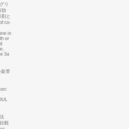
グリ
有効
単剤と
f co-
one in
th or
nd
e,
se 3a
心血管
ion:
SOUL
法
て比較
ss