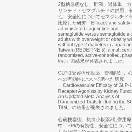
2型糖尿病なし、肥満、過体重、カ
リンチド・セマグルチドの併用、
性、安全性についてセマグルチド
比較した研究「Efficacy and safety o
administered cagrilintide and
semaglutide versus semaglutide al
adults with overweight or obesity wi
without type 2 diabetes in Japan a
Taiwan (REDEFINE 5): a multicentr
randomised, active-controlled, pha
trial」の結果が発表されました。
GLP-1受容体作動薬、腎機能別、
への有効性について調べた研究
「Cardiovascular Efficacy of GLP-1
Receptor Agonists by Kidney Funct
An Updated Meta-Analysis of
Randomized Trials Including the 
Trial」の結果が発表されました。
心筋梗塞後、抗血小板薬2剤併用療
中、PPIの有効性、安全性につい
した研究「Comparative effectivene