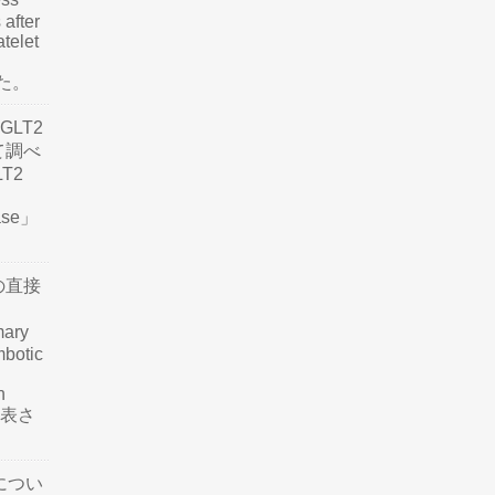
 after
atelet
した。
LT2
て調べ
LT2
ease」
の直接
mary
mbotic
n
が発表さ
につい