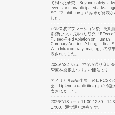
て調べた研究「Beyond safety: adve
events and unanticipated advantag
SGLT2 inhibitors」の結果が発表
した。
パルス波アブレーション後、冠動
影響について調べた研究「Effect of
Pulsed-Field Ablation on Human
Coronary Arteries: A Longitudinal S
With Intracoronary Imaging」の
表されました。
2025/7/22-7/25、神楽坂通り商店
52回神楽坂まつり」の開催です。
アメリカ食品衛生局、経口PCSK9
薬「Lipfendra (enlicitide) 」の承
表されました。
2026/7/18（土）11:00-12:30、14:3
17:00、通常通り診療です。