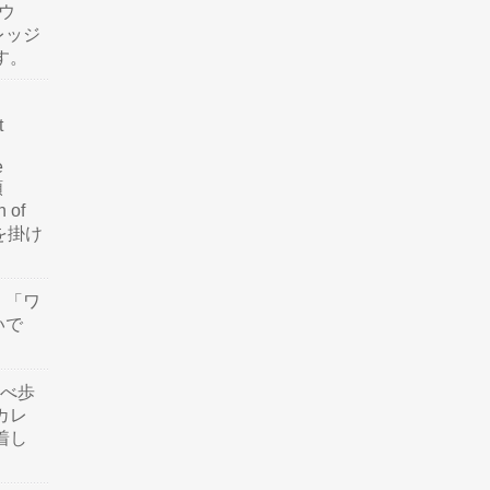
ウ
レッジ
す。
t
e
類
n of
訳を掛け
」「ワ
いで
食べ歩
カレ
着し