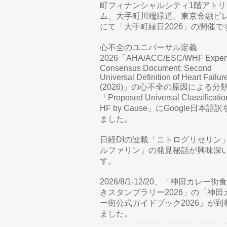
町フィナンシャルシティ1階アトリ
ム、大手町川端緑道、東京金融ビ
にて「大手町縁日2026」の開催で
心不全のユニバーサル定義
2026「AHA/ACC/ESC/WHF Exper
Consensus Document: Second
Universal Definition of Heart Failur
(2026)」の心不全の原因による分
「Proposed Universal Classificatio
HF by Cause」にGoogle日本語
ました。
日経DIの連載「ニトログリセリン
ルファリン」の発見秘話が興味深
す。
2026/8/1-12/20、「神田カレー街
きスタンプラリー2026」の「神田
ー街公式ガイドブック2026」が到
ました。