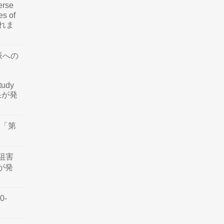
rse
es of
されま
脈への
tudy
結果が発
会「第
阻害
認が発
0-