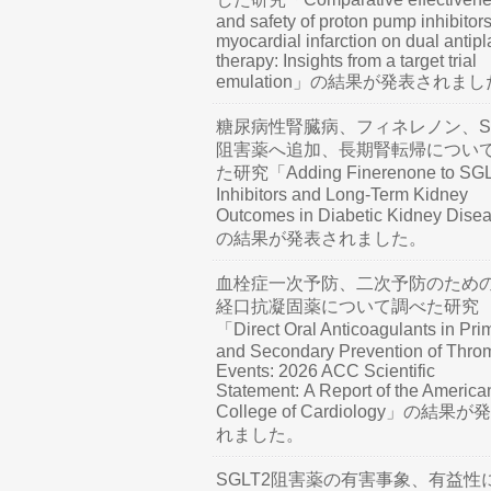
and safety of proton pump inhibitors
myocardial infarction on dual antipl
therapy: Insights from a target trial
emulation」の結果が発表されま
糖尿病性腎臓病、フィネレノン、SG
阻害薬へ追加、長期腎転帰につい
た研究「Adding Finerenone to SG
Inhibitors and Long-Term Kidney
Outcomes in Diabetic Kidney Dis
の結果が発表されました。
血栓症一次予防、二次予防のため
経口抗凝固薬について調べた研究
「Direct Oral Anticoagulants in Pri
and Secondary Prevention of Thro
Events: 2026 ACC Scientific
Statement: A Report of the America
College of Cardiology」の結果
れました。
SGLT2阻害薬の有害事象、有益性