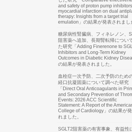
and safety of proton pump inhibitors
myocardial infarction on dual antipl
therapy: Insights from a target trial
emulation」の結果が発表されま
糖尿病性腎臓病、フィネレノン、SG
阻害薬へ追加、長期腎転帰につい
た研究「Adding Finerenone to SG
Inhibitors and Long-Term Kidney
Outcomes in Diabetic Kidney Dis
の結果が発表されました。
血栓症一次予防、二次予防のため
経口抗凝固薬について調べた研究
「Direct Oral Anticoagulants in Pri
and Secondary Prevention of Thro
Events: 2026 ACC Scientific
Statement: A Report of the America
College of Cardiology」の結果
れました。
SGLT2阻害薬の有害事象、有益性