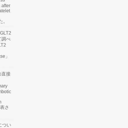
 after
atelet
した。
LT2
て調べ
LT2
ease」
の直接
mary
mbotic
n
が発表さ
につい