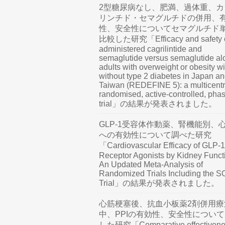
2型糖尿病なし、肥満、過体重、カ
リンチド・セマグルチドの併用、
性、安全性についてセマグルチド
比較した研究「Efficacy and safety o
administered cagrilintide and
semaglutide versus semaglutide al
adults with overweight or obesity wi
without type 2 diabetes in Japan a
Taiwan (REDEFINE 5): a multicentr
randomised, active-controlled, pha
trial」の結果が発表されました。
GLP-1受容体作動薬、腎機能別、
への有効性について調べた研究
「Cardiovascular Efficacy of GLP-1
Receptor Agonists by Kidney Funct
An Updated Meta-Analysis of
Randomized Trials Including the 
Trial」の結果が発表されました。
心筋梗塞後、抗血小板薬2剤併用療
中、PPIの有効性、安全性につい
した研究「Comparative effectivene