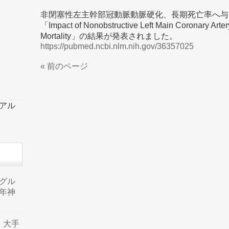
非閉塞性左主幹部冠動脈動脈硬化、長期死亡率へ与
「Impact of Nonobstructive Left Main Coronary Arter
Mortality」の結果が発表されました。
https://pubmed.ncbi.nlm.nih.gov/36357025
« 前のページ
ーアル
品グル
年神
り、大手