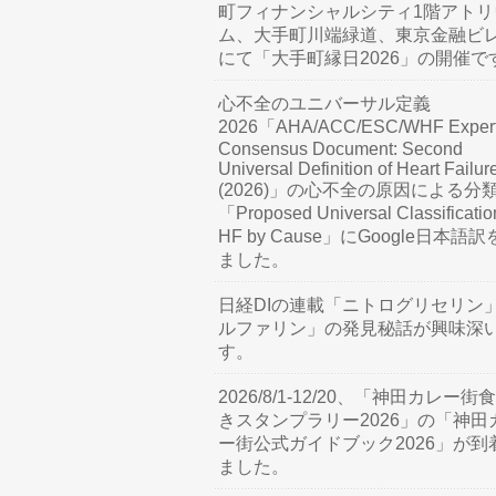
町フィナンシャルシティ1階アトリ
ム、大手町川端緑道、東京金融ビ
にて「大手町縁日2026」の開催で
心不全のユニバーサル定義
2026「AHA/ACC/ESC/WHF Exper
Consensus Document: Second
Universal Definition of Heart Failur
(2026)」の心不全の原因による分
「Proposed Universal Classificatio
HF by Cause」にGoogle日本語
ました。
日経DIの連載「ニトログリセリン
ルファリン」の発見秘話が興味深
す。
2026/8/1-12/20、「神田カレー街
きスタンプラリー2026」の「神田
ー街公式ガイドブック2026」が到
ました。