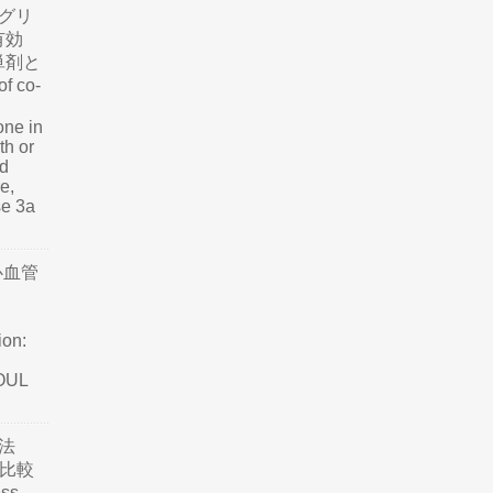
グリ
有効
単剤と
f co-
one in
th or
nd
e,
se 3a
心血管
ion:
SOUL
法
て比較
ss