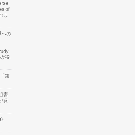
rse
es of
されま
脈への
tudy
結果が発
会「第
阻害
認が発
0-