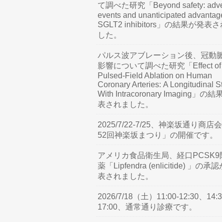
て調べた研究「Beyond safety: adve
events and unanticipated advantag
SGLT2 inhibitors」の結果が発表
した。
パルス波アブレーション後、冠動
影響について調べた研究「Effect of
Pulsed-Field Ablation on Human
Coronary Arteries: A Longitudinal S
With Intracoronary Imaging」の
表されました。
2025/7/22-7/25、神楽坂通り商店
52回神楽坂まつり」の開催です。
アメリカ食品衛生局、経口PCSK9
薬「Lipfendra (enlicitide) 」の承
表されました。
2026/7/18（土）11:00-12:30、14:3
17:00、通常通り診療です。