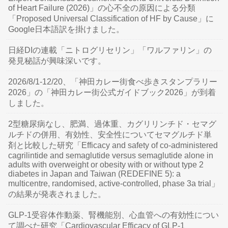
of Heart Failure (2026)」の心不全の原因による分類
「Proposed Universal Classification of HF by Cause」に
Google日本語訳を掛けました。
日経DIの連載「ニトログリセリン」「ワルファリン」の
発見秘話が興味深いです。
2026/8/1-12/20、「神田カレー街食べ歩きスタンプラリー
2026」の「神田カレー街公式ガイドブック2026」が到着
しました。
2型糖尿病なし、肥満、過体重、カグリリンチド・セマグ
ルチドの併用、有効性、安全性についてセマグルチド単
剤と比較した研究「Efficacy and safety of co-administered
cagrilintide and semaglutide versus semaglutide alone in
adults with overweight or obesity with or without type 2
diabetes in Japan and Taiwan (REDEFINE 5): a
multicentre, randomised, active-controlled, phase 3a trial」
の結果が発表されました。
GLP-1受容体作動薬、腎機能別、心血管への有効性につい
て調べた研究「Cardiovascular Efficacy of GLP-1