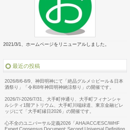
2021/3/1、ホームページをリニューアルしました。
最近の投稿
2026/8/6-8/9、神田明神にて「絶品グルメ☆ビール＆日本
酒祭り」「令和8年神田明神納涼祭り」の開催です。
2026/7/-2026/7/31、大手町仲通り、大手町フィナンシャ
ルシティ1階アトリウム、大手町川端緑道、東京金融ビレ
ッジにて「大手町縁日2026」の開催です。
心不全のユニバーサル定義2026「AHA/ACC/ESC/WHF
Expert Consensus Document: Second Universal Definition