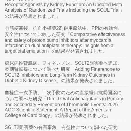
Receptor Agonists by Kidney Function: An Updated Meta-
Analysis of Randomized Trials Including the SOUL Trial」
の結果が発表されました。
心筋梗塞後、抗血小板薬2剤併用療法中、PPIの有効性、
安全性について比較した研究「Comparative effectiveness
and safety of proton pump inhibitors after myocardial
infarction on dual antiplatelet therapy: Insights from a
target trial emulation」の結果が発表されました。
糖尿病性腎臓病、フィネレノン、SGLT2阻害薬へ追加、
長期腎転帰について調べた研究「Adding Finerenone to
SGLT2 Inhibitors and Long-Term Kidney Outcomes in
Diabetic Kidney Disease」の結果が発表されました。
血栓症一次予防、二次予防のための直接経口抗凝固薬に
ついて調べた研究「Direct Oral Anticoagulants in Primary
and Secondary Prevention of Thrombotic Events: 2026
ACC Scientific Statement: A Report of the American
College of Cardiology」の結果が発表されました。
SGLT2阻害薬の有害事象、有益性について調べた研究