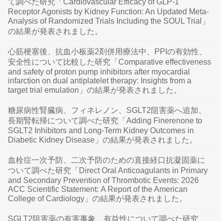
て調べた研究「Cardiovascular Efficacy of GLP-1
Receptor Agonists by Kidney Function: An Updated Meta-
Analysis of Randomized Trials Including the SOUL Trial」
の結果が発表されました。
心筋梗塞後、抗血小板薬2剤併用療法中、PPIの有効性、
安全性について比較した研究「Comparative effectiveness
and safety of proton pump inhibitors after myocardial
infarction on dual antiplatelet therapy: Insights from a
target trial emulation」の結果が発表されました。
糖尿病性腎臓病、フィネレノン、SGLT2阻害薬へ追加、
長期腎転帰について調べた研究「Adding Finerenone to
SGLT2 Inhibitors and Long-Term Kidney Outcomes in
Diabetic Kidney Disease」の結果が発表されました。
血栓症一次予防、二次予防のための直接経口抗凝固薬に
ついて調べた研究「Direct Oral Anticoagulants in Primary
and Secondary Prevention of Thrombotic Events: 2026
ACC Scientific Statement: A Report of the American
College of Cardiology」の結果が発表されました。
SGLT2阻害薬の有害事象、有益性について調べた研究