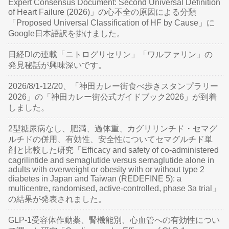
Expert Consensus Document: Second Universal Definition
of Heart Failure (2026)」の心不全の原因による分類
「Proposed Universal Classification of HF by Cause」に
Google日本語訳を掛けました。
日経DIの連載「ニトログリセリン」「ワルファリン」の
発見秘話が興味深いです。
2026/8/1-12/20、「神田カレー街食べ歩きスタンプラリー
2026」の「神田カレー街公式ガイドブック2026」が到着
しました。
2型糖尿病なし、肥満、過体重、カグリリンチド・セマグ
ルチドの併用、有効性、安全性についてセマグルチド単
剤と比較した研究「Efficacy and safety of co-administered
cagrilintide and semaglutide versus semaglutide alone in
adults with overweight or obesity with or without type 2
diabetes in Japan and Taiwan (REDEFINE 5): a
multicentre, randomised, active-controlled, phase 3a trial」
の結果が発表されました。
GLP-1受容体作動薬、腎機能別、心血管への有効性につい