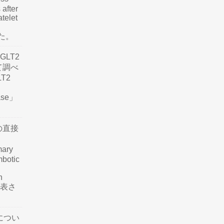
 after
atelet
した。
LT2
て調べ
LT2
ease」
の直接
mary
mbotic
n
が発表さ
につい