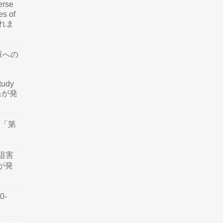
rse
es of
されま
脈への
tudy
結果が発
会「第
阻害
認が発
0-