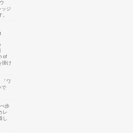
ウ
レッジ
す。
t
e
類
n of
訳を掛け
」「ワ
いで
食べ歩
カレ
着し