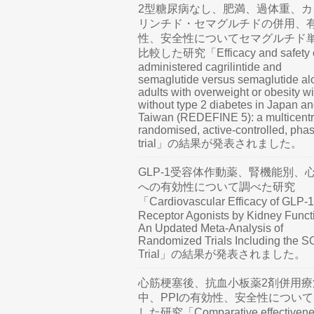
2型糖尿病なし、肥満、過体重、カ
リンチド・セマグルチドの併用、
性、安全性についてセマグルチド
比較した研究「Efficacy and safety o
administered cagrilintide and
semaglutide versus semaglutide al
adults with overweight or obesity wi
without type 2 diabetes in Japan a
Taiwan (REDEFINE 5): a multicentr
randomised, active-controlled, pha
trial」の結果が発表されました。
GLP-1受容体作動薬、腎機能別、
への有効性について調べた研究
「Cardiovascular Efficacy of GLP-1
Receptor Agonists by Kidney Funct
An Updated Meta-Analysis of
Randomized Trials Including the 
Trial」の結果が発表されました。
心筋梗塞後、抗血小板薬2剤併用療
中、PPIの有効性、安全性につい
した研究「Comparative effectivene