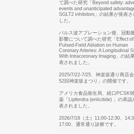
て調べた研究「Beyond safety: adve
events and unanticipated advantag
SGLT2 inhibitors」の結果が発表
した。
パルス波アブレーション後、冠動
影響について調べた研究「Effect of
Pulsed-Field Ablation on Human
Coronary Arteries: A Longitudinal S
With Intracoronary Imaging」の
表されました。
2025/7/22-7/25、神楽坂通り商店
52回神楽坂まつり」の開催です。
アメリカ食品衛生局、経口PCSK9
薬「Lipfendra (enlicitide) 」の承
表されました。
2026/7/18（土）11:00-12:30、14:3
17:00、通常通り診療です。