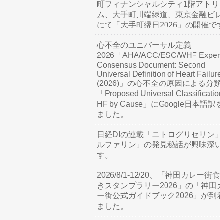
町フィナンシャルシティ1階アトリ
ム、大手町川端緑道、東京金融ビ
にて「大手町縁日2026」の開催で
心不全のユニバーサル定義
2026「AHA/ACC/ESC/WHF Exper
Consensus Document: Second
Universal Definition of Heart Failur
(2026)」の心不全の原因による分
「Proposed Universal Classificatio
HF by Cause」にGoogle日本語
ました。
日経DIの連載「ニトログリセリン
ルファリン」の発見秘話が興味深
す。
2026/8/1-12/20、「神田カレー街
きスタンプラリー2026」の「神田
ー街公式ガイドブック2026」が到
ました。