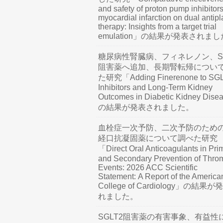
and safety of proton pump inhibitors
myocardial infarction on dual antipl
therapy: Insights from a target trial
emulation」の結果が発表されま
糖尿病性腎臓病、フィネレノン、SG
阻害薬へ追加、長期腎転帰につい
た研究「Adding Finerenone to SG
Inhibitors and Long-Term Kidney
Outcomes in Diabetic Kidney Dis
の結果が発表されました。
血栓症一次予防、二次予防のため
経口抗凝固薬について調べた研究
「Direct Oral Anticoagulants in Pri
and Secondary Prevention of Thro
Events: 2026 ACC Scientific
Statement: A Report of the America
College of Cardiology」の結果
れました。
SGLT2阻害薬の有害事象、有益性