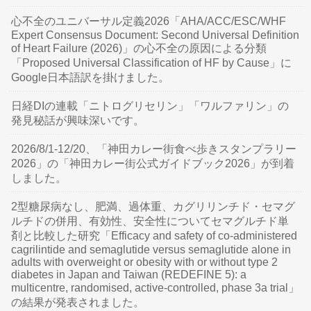
心不全のユニバーサル定義2026「AHA/ACC/ESC/WHF
Expert Consensus Document: Second Universal Definition
of Heart Failure (2026)」の心不全の原因による分類
「Proposed Universal Classification of HF by Cause」に
Google日本語訳を掛けました。
日経DIの連載「ニトログリセリン」「ワルファリン」の
発見秘話が興味深いです。
2026/8/1-12/20、「神田カレー街食べ歩きスタンプラリー
2026」の「神田カレー街公式ガイドブック2026」が到着
しました。
2型糖尿病なし、肥満、過体重、カグリリンチド・セマグ
ルチドの併用、有効性、安全性についてセマグルチド単
剤と比較した研究「Efficacy and safety of co-administered
cagrilintide and semaglutide versus semaglutide alone in
adults with overweight or obesity with or without type 2
diabetes in Japan and Taiwan (REDEFINE 5): a
multicentre, randomised, active-controlled, phase 3a trial」
の結果が発表されました。