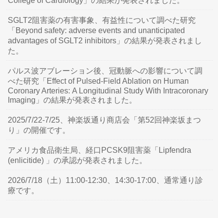
College of Cardiology」の結果が発表されました。
SGLT2阻害薬の有害事象、有益性について調べた研究
「Beyond safety: adverse events and unanticipated
advantages of SGLT2 inhibitors」の結果が発表されまし
た。
パルス波アブレーション後、冠動脈への影響について調
べた研究「Effect of Pulsed-Field Ablation on Human
Coronary Arteries: A Longitudinal Study With Intracoronary
Imaging」の結果が発表されました。
2025/7/22-7/25、神楽坂通り商店会「第52回神楽坂まつ
り」の開催です。
アメリカ食品衛生局、経口PCSK9阻害薬「Lipfendra
(enlicitide) 」の承認が発表されました。
2026/7/18（土）11:00-12:30、14:30-17:00、通常通り診
療です。