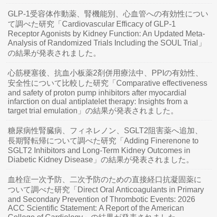
GLP-1受容体作動薬、腎機能別、心血管への有効性につい
て調べた研究「Cardiovascular Efficacy of GLP-1
Receptor Agonists by Kidney Function: An Updated Meta-
Analysis of Randomized Trials Including the SOUL Trial」
の結果が発表されました。
心筋梗塞後、抗血小板薬2剤併用療法中、PPIの有効性、
安全性について比較した研究「Comparative effectiveness
and safety of proton pump inhibitors after myocardial
infarction on dual antiplatelet therapy: Insights from a
target trial emulation」の結果が発表されました。
糖尿病性腎臓病、フィネレノン、SGLT2阻害薬へ追加、
長期腎転帰について調べた研究「Adding Finerenone to
SGLT2 Inhibitors and Long-Term Kidney Outcomes in
Diabetic Kidney Disease」の結果が発表されました。
血栓症一次予防、二次予防のための直接経口抗凝固薬に
ついて調べた研究「Direct Oral Anticoagulants in Primary
and Secondary Prevention of Thrombotic Events: 2026
ACC Scientific Statement: A Report of the American