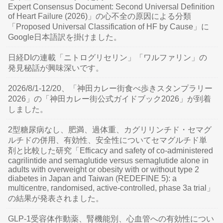
Expert Consensus Document: Second Universal Definition
of Heart Failure (2026)」の心不全の原因による分類
「Proposed Universal Classification of HF by Cause」に
Google日本語訳を掛けました。
日経DIの連載「ニトログリセリン」「ワルファリン」の
発見秘話が興味深いです。
2026/8/1-12/20、「神田カレー街食べ歩きスタンプラリー
2026」の「神田カレー街公式ガイドブック2026」が到着
しました。
2型糖尿病なし、肥満、過体重、カグリリンチド・セマグ
ルチドの併用、有効性、安全性についてセマグルチド単
剤と比較した研究「Efficacy and safety of co-administered
cagrilintide and semaglutide versus semaglutide alone in
adults with overweight or obesity with or without type 2
diabetes in Japan and Taiwan (REDEFINE 5): a
multicentre, randomised, active-controlled, phase 3a trial」
の結果が発表されました。
GLP-1受容体作動薬、腎機能別、心血管への有効性につい