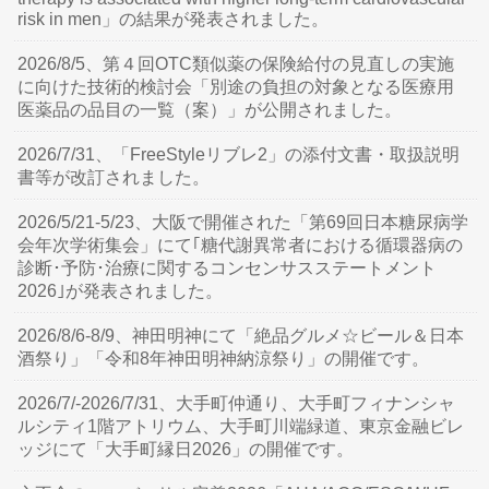
risk in men」の結果が発表されました。
2026/8/5、第４回OTC類似薬の保険給付の見直しの実施
に向けた技術的検討会「別途の負担の対象となる医療用
医薬品の品目の一覧（案）」が公開されました。
2026/7/31、「FreeStyleリブレ2」の添付文書・取扱説明
書等が改訂されました。
2026/5/21-5/23、大阪で開催された「第69回日本糖尿病学
会年次学術集会」にて｢糖代謝異常者における循環器病の
診断･予防･治療に関するコンセンサスステートメント
2026｣が発表されました。
2026/8/6-8/9、神田明神にて「絶品グルメ☆ビール＆日本
酒祭り」「令和8年神田明神納涼祭り」の開催です。
2026/7/-2026/7/31、大手町仲通り、大手町フィナンシャ
ルシティ1階アトリウム、大手町川端緑道、東京金融ビレ
ッジにて「大手町縁日2026」の開催です。