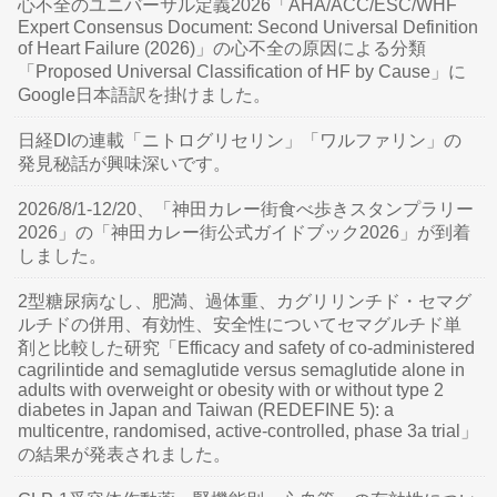
心不全のユニバーサル定義2026「AHA/ACC/ESC/WHF
Expert Consensus Document: Second Universal Definition
of Heart Failure (2026)」の心不全の原因による分類
「Proposed Universal Classification of HF by Cause」に
Google日本語訳を掛けました。
日経DIの連載「ニトログリセリン」「ワルファリン」の
発見秘話が興味深いです。
2026/8/1-12/20、「神田カレー街食べ歩きスタンプラリー
2026」の「神田カレー街公式ガイドブック2026」が到着
しました。
2型糖尿病なし、肥満、過体重、カグリリンチド・セマグ
ルチドの併用、有効性、安全性についてセマグルチド単
剤と比較した研究「Efficacy and safety of co-administered
cagrilintide and semaglutide versus semaglutide alone in
adults with overweight or obesity with or without type 2
diabetes in Japan and Taiwan (REDEFINE 5): a
multicentre, randomised, active-controlled, phase 3a trial」
の結果が発表されました。