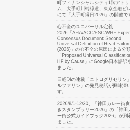
町フィナンシャルシティ1階アトリ
ム、大手町川端緑道、東京金融ビ
にて「大手町縁日2026」の開催で
心不全のユニバーサル定義
2026「AHA/ACC/ESC/WHF Exper
Consensus Document: Second
Universal Definition of Heart Failur
(2026)」の心不全の原因による分
「Proposed Universal Classificatio
HF by Cause」にGoogle日本語
ました。
日経DIの連載「ニトログリセリン
ルファリン」の発見秘話が興味深
す。
2026/8/1-12/20、「神田カレー街
きスタンプラリー2026」の「神田
ー街公式ガイドブック2026」が到
ました。