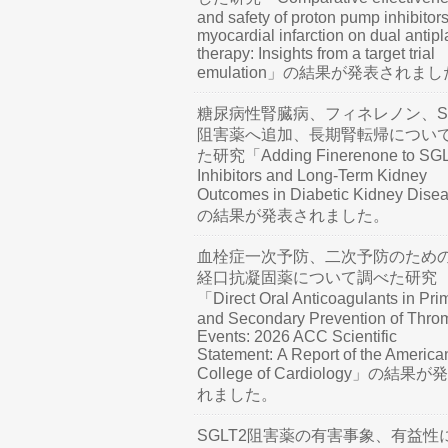
and safety of proton pump inhibitors
myocardial infarction on dual antipl
therapy: Insights from a target trial
emulation」の結果が発表されま
糖尿病性腎臓病、フィネレノン、SG
阻害薬へ追加、長期腎転帰につい
た研究「Adding Finerenone to SG
Inhibitors and Long-Term Kidney
Outcomes in Diabetic Kidney Dis
の結果が発表されました。
血栓症一次予防、二次予防のため
経口抗凝固薬について調べた研究
「Direct Oral Anticoagulants in Pri
and Secondary Prevention of Thro
Events: 2026 ACC Scientific
Statement: A Report of the America
College of Cardiology」の結果
れました。
SGLT2阻害薬の有害事象、有益性