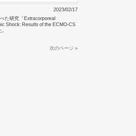
2023/02/17
Extracorporeal
nic Shock: Results of the ECMO-CS
した。
次のページ »