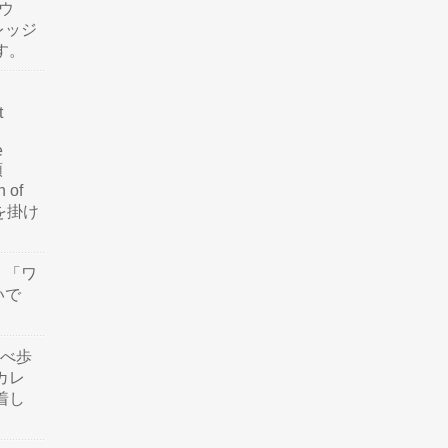
ウ
レッジ
す。
t
e
類
n of
訳を掛け
」「ワ
いで
食べ歩
カレ
着し