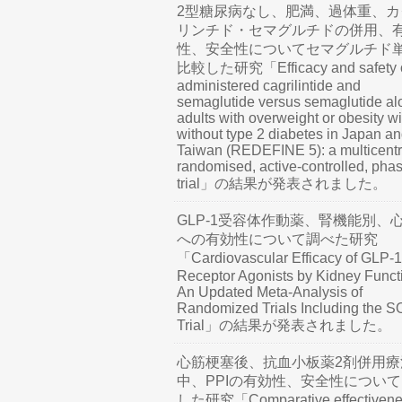
2型糖尿病なし、肥満、過体重、カ
リンチド・セマグルチドの併用、
性、安全性についてセマグルチド
比較した研究「Efficacy and safety o
administered cagrilintide and
semaglutide versus semaglutide al
adults with overweight or obesity wi
without type 2 diabetes in Japan a
Taiwan (REDEFINE 5): a multicentr
randomised, active-controlled, pha
trial」の結果が発表されました。
GLP-1受容体作動薬、腎機能別、
への有効性について調べた研究
「Cardiovascular Efficacy of GLP-1
Receptor Agonists by Kidney Funct
An Updated Meta-Analysis of
Randomized Trials Including the 
Trial」の結果が発表されました。
心筋梗塞後、抗血小板薬2剤併用療
中、PPIの有効性、安全性につい
した研究「Comparative effectivene