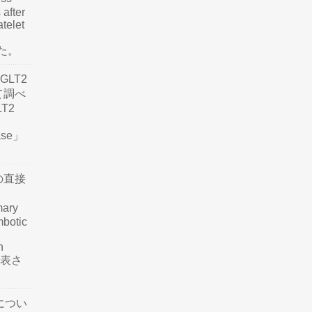
 after
atelet
した。
LT2
て調べ
LT2
ease」
の直接
mary
mbotic
n
が発表さ
につい