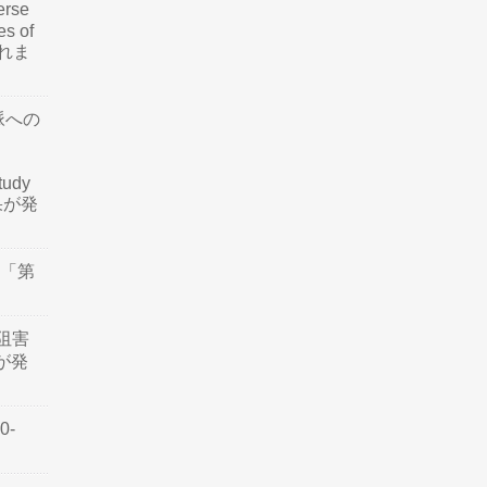
rse
es of
されま
脈への
tudy
結果が発
会「第
阻害
認が発
0-