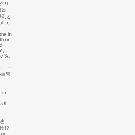
グリ
有効
単剤と
f co-
one in
th or
nd
e,
se 3a
心血管
ion:
SOUL
法
て比較
ss