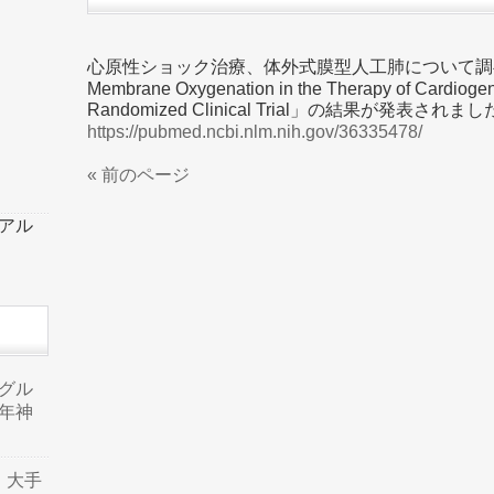
心原性ショック治療、体外式膜型人工肺について調べた研究「
Membrane Oxygenation in the Therapy of Cardioge
Randomized Clinical Trial」の結果が発表されま
https://pubmed.ncbi.nlm.nih.gov/36335478/
« 前のページ
ーアル
品グル
年神
り、大手