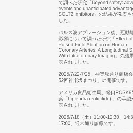
て調べた研究「Beyond safety: adve
events and unanticipated advantag
SGLT2 inhibitors」の結果が発表
した。
パルス波アブレーション後、冠動
影響について調べた研究「Effect of
Pulsed-Field Ablation on Human
Coronary Arteries: A Longitudinal S
With Intracoronary Imaging」の
表されました。
2025/7/22-7/25、神楽坂通り商店
52回神楽坂まつり」の開催です。
アメリカ食品衛生局、経口PCSK9
薬「Lipfendra (enlicitide) 」の承
表されました。
2026/7/18（土）11:00-12:30、14:3
17:00、通常通り診療です。