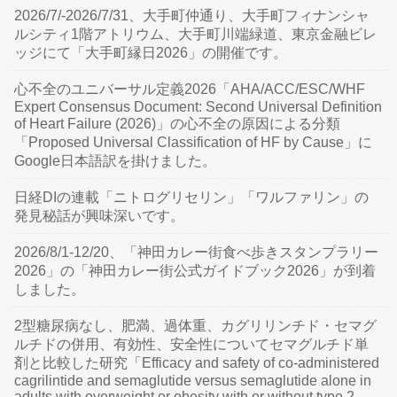
2026/7/-2026/7/31、大手町仲通り、大手町フィナンシャ
ルシティ1階アトリウム、大手町川端緑道、東京金融ビレ
ッジにて「大手町縁日2026」の開催です。
心不全のユニバーサル定義2026「AHA/ACC/ESC/WHF
Expert Consensus Document: Second Universal Definition
of Heart Failure (2026)」の心不全の原因による分類
「Proposed Universal Classification of HF by Cause」に
Google日本語訳を掛けました。
日経DIの連載「ニトログリセリン」「ワルファリン」の
発見秘話が興味深いです。
2026/8/1-12/20、「神田カレー街食べ歩きスタンプラリー
2026」の「神田カレー街公式ガイドブック2026」が到着
しました。
2型糖尿病なし、肥満、過体重、カグリリンチド・セマグ
ルチドの併用、有効性、安全性についてセマグルチド単
剤と比較した研究「Efficacy and safety of co-administered
cagrilintide and semaglutide versus semaglutide alone in
adults with overweight or obesity with or without type 2