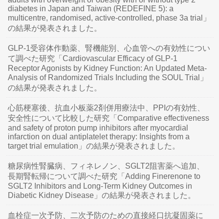
diabetes in Japan and Taiwan (REDEFINE 5): a
multicentre, randomised, active-controlled, phase 3a trial」
の結果が発表されました。
GLP-1受容体作動薬、腎機能別、心血管への有効性につい
て調べた研究「Cardiovascular Efficacy of GLP-1
Receptor Agonists by Kidney Function: An Updated Meta-
Analysis of Randomized Trials Including the SOUL Trial」
の結果が発表されました。
心筋梗塞後、抗血小板薬2剤併用療法中、PPIの有効性、
安全性について比較した研究「Comparative effectiveness
and safety of proton pump inhibitors after myocardial
infarction on dual antiplatelet therapy: Insights from a
target trial emulation」の結果が発表されました。
糖尿病性腎臓病、フィネレノン、SGLT2阻害薬へ追加、
長期腎転帰について調べた研究「Adding Finerenone to
SGLT2 Inhibitors and Long-Term Kidney Outcomes in
Diabetic Kidney Disease」の結果が発表されました。
血栓症一次予防、二次予防のための直接経口抗凝固薬に