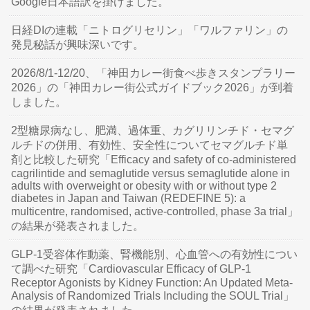
Google日本語訳を掛けました。
日経DIの連載「ニトログリセリン」「ワルファリン」の
発見秘話が興味深いです。
2026/8/1-12/20、「神田カレー街食べ歩きスタンプラリー
2026」の「神田カレー街公式ガイドブック2026」が到着
しました。
2型糖尿病なし、肥満、過体重、カグリリンチド・セマグ
ルチドの併用、有効性、安全性についてセマグルチド単
剤と比較した研究「Efficacy and safety of co-administered
cagrilintide and semaglutide versus semaglutide alone in
adults with overweight or obesity with or without type 2
diabetes in Japan and Taiwan (REDEFINE 5): a
multicentre, randomised, active-controlled, phase 3a trial」
の結果が発表されました。
GLP-1受容体作動薬、腎機能別、心血管への有効性につい
て調べた研究「Cardiovascular Efficacy of GLP-1
Receptor Agonists by Kidney Function: An Updated Meta-
Analysis of Randomized Trials Including the SOUL Trial」