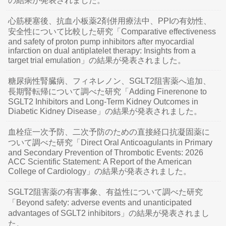
の結果が発表されました。
心筋梗塞後、抗血小板薬2剤併用療法中、PPIの有効性、
安全性について比較した研究「Comparative effectiveness
and safety of proton pump inhibitors after myocardial
infarction on dual antiplatelet therapy: Insights from a
target trial emulation」の結果が発表されました。
糖尿病性腎臓病、フィネレノン、SGLT2阻害薬へ追加、
長期腎転帰について調べた研究「Adding Finerenone to
SGLT2 Inhibitors and Long-Term Kidney Outcomes in
Diabetic Kidney Disease」の結果が発表されました。
血栓症一次予防、二次予防のための直接経口抗凝固薬に
ついて調べた研究「Direct Oral Anticoagulants in Primary
and Secondary Prevention of Thrombotic Events: 2026
ACC Scientific Statement: A Report of the American
College of Cardiology」の結果が発表されました。
SGLT2阻害薬の有害事象、有益性について調べた研究
「Beyond safety: adverse events and unanticipated
advantages of SGLT2 inhibitors」の結果が発表されまし
た。