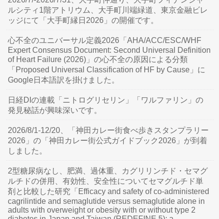
ルシティ1階アトリウム、大手町川端緑道、東京金融ビレ
ッジにて「大手町縁日2026」の開催です。
心不全のユニバーサル定義2026「AHA/ACC/ESC/WHF
Expert Consensus Document: Second Universal Definition
of Heart Failure (2026)」の心不全の原因による分類
「Proposed Universal Classification of HF by Cause」に
Google日本語訳を掛けました。
日経DIの連載「ニトログリセリン」「ワルファリン」の
発見秘話が興味深いです。
2026/8/1-12/20、「神田カレー街食べ歩きスタンプラリー
2026」の「神田カレー街公式ガイドブック2026」が到着
しました。
2型糖尿病なし、肥満、過体重、カグリリンチド・セマグ
ルチドの併用、有効性、安全性についてセマグルチド単
剤と比較した研究「Efficacy and safety of co-administered
cagrilintide and semaglutide versus semaglutide alone in
adults with overweight or obesity with or without type 2
diabetes in Japan and Taiwan (REDEFINE 5): a