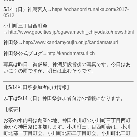
5/14（日）神輿宮入→
https://ochanomizunaika.com/2017-
0512
小川町三丁目西町会
→
http://www.geocities.jp/ogawamachi_chiyodaku/news.html
神田祭→
http://www.kandamyoujin.or.jp/kandamatsuri
神田祭公式ブログ→
http://kandamatsuri.ch
写真は昨日、御仮屋、神酒所設営後の写真です。今日はあ
いにくの雨ですが、明日は止むそうです。
【5/14神田祭参加者向け情報】
以下は5/14（日）神田祭参加者向けの情報になります。
【概要】
お茶の水内科は創業の地、神田小川町の小川町三丁目西町
会から神田祭に参加します。小川町三丁目西町会は、小川
町北部一丁目町会、小川町北部二丁目町会、小川町北三町