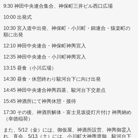
9:30 神田中央連合集合、神保町三井ビル西口広場
10:00 出発式
10:30 宮入道中出発、神保町・小川町・錦連合・猿楽町の
順に出発
12:10 神田中央連合・神保町神輿宮入
12:35 神田中央連合・小川町神輿宮入
13:15 昼食（小川広場）
14:30 昼食・休憩終わり駿河台下に向け出発
14:45 神田中央連合神輿四基、駿河台下交差点
15:45 神酒所にて神輿休憩・接待
17:30 その後、神酒所解体・富士見坂提灯片付け 神輿納め
（幸徳稲荷）
また、5/12（金）には、御仮屋、神酒所設営、神輿御霊入
れ、直会、5/13（土）には、小川町大神輿渡御、駿河台下