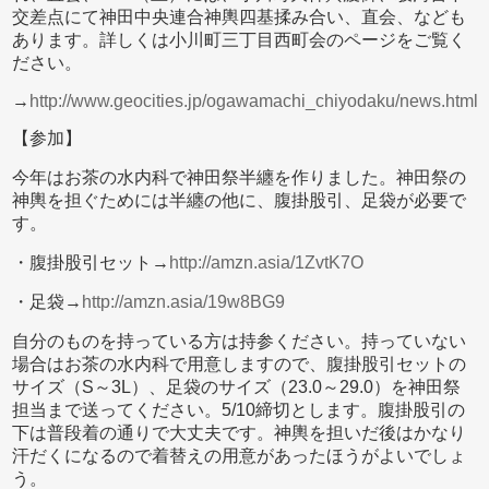
交差点にて神田中央連合神輿四基揉み合い、直会、なども
あります。詳しくは小川町三丁目西町会のページをご覧く
ださい。
→
http://www.geocities.jp/ogawamachi_chiyodaku/news.html
【参加】
今年はお茶の水内科で神田祭半纏を作りました。神田祭の
神輿を担ぐためには半纏の他に、腹掛股引、足袋が必要で
す。
・腹掛股引セット→
http://amzn.asia/1ZvtK7O
・足袋→
http://amzn.asia/19w8BG9
自分のものを持っている方は持参ください。持っていない
場合はお茶の水内科で用意しますので、腹掛股引セットの
サイズ（S～3L）、足袋のサイズ（23.0～29.0）を神田祭
担当まで送ってください。5/10締切とします。腹掛股引の
下は普段着の通りで大丈夫です。神輿を担いだ後はかなり
汗だくになるので着替えの用意があったほうがよいでしょ
う。