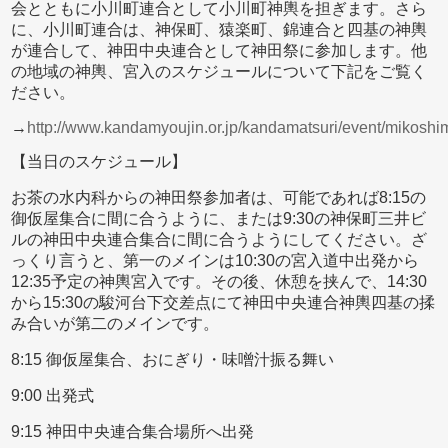
会とともに小川町連合として小川町神輿を担ぎます。さら
に、小川町連合は、神保町、猿楽町、錦連合と四基の神輿
が連合して、神田中央連合として神田祭に参加します。他
の地域の神輿、宮入のスケジュールについて下記をご覧く
ださい。
→
http://www.kandamyoujin.or.jp/kandamatsuri/event/mikoshim
【当日のスケジュール】
お茶の水内科からの神田祭参加者は、可能であれば8:15の
御仮屋集合に間に合うように、または9:30の神保町三井ビ
ルの神田中央連合集合に間に合うようにしてください。ざ
っくり言うと、第一のメインは10:30の宮入道中出発から
12:35予定の神輿宮入です。その後、休憩を挟んで、14:30
から15:30の駿河台下交差点にて神田中央連合神輿四基の揉
み合いが第二のメインです。
8:15 御仮屋集合、おにぎり・味噌汁振る舞い
9:00 出発式
9:15 神田中央連合集合場所へ出発