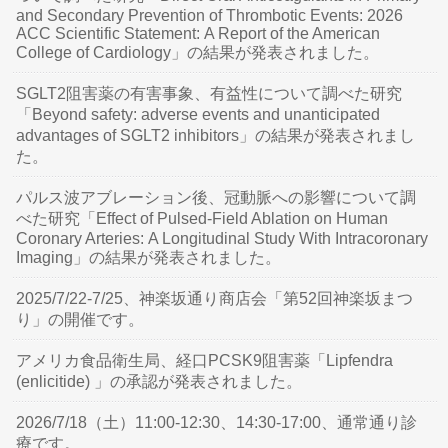
and Secondary Prevention of Thrombotic Events: 2026
ACC Scientific Statement: A Report of the American
College of Cardiology」の結果が発表されました。
SGLT2阻害薬の有害事象、有益性について調べた研究
「Beyond safety: adverse events and unanticipated
advantages of SGLT2 inhibitors」の結果が発表されまし
た。
パルス波アブレーション後、冠動脈への影響について調
べた研究「Effect of Pulsed-Field Ablation on Human
Coronary Arteries: A Longitudinal Study With Intracoronary
Imaging」の結果が発表されました。
2025/7/22-7/25、神楽坂通り商店会「第52回神楽坂まつ
り」の開催です。
アメリカ食品衛生局、経口PCSK9阻害薬「Lipfendra
(enlicitide) 」の承認が発表されました。
2026/7/18（土）11:00-12:30、14:30-17:00、通常通り診
療です。