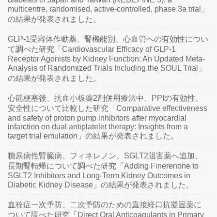
multicentre, randomised, active-controlled, phase 3a trial」
の結果が発表されました。
GLP-1受容体作動薬、腎機能別、心血管への有効性につい
て調べた研究「Cardiovascular Efficacy of GLP-1
Receptor Agonists by Kidney Function: An Updated Meta-
Analysis of Randomized Trials Including the SOUL Trial」
の結果が発表されました。
心筋梗塞後、抗血小板薬2剤併用療法中、PPIの有効性、
安全性について比較した研究「Comparative effectiveness
and safety of proton pump inhibitors after myocardial
infarction on dual antiplatelet therapy: Insights from a
target trial emulation」の結果が発表されました。
糖尿病性腎臓病、フィネレノン、SGLT2阻害薬へ追加、
長期腎転帰について調べた研究「Adding Finerenone to
SGLT2 Inhibitors and Long-Term Kidney Outcomes in
Diabetic Kidney Disease」の結果が発表されました。
血栓症一次予防、二次予防のための直接経口抗凝固薬に
ついて調べた研究「Direct Oral Anticoagulants in Primary