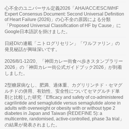
心不全のユニバーサル定義2026「AHA/ACC/ESC/WHF
Expert Consensus Document: Second Universal Definition
of Heart Failure (2026)」の心不全の原因による分類
「Proposed Universal Classification of HF by Cause」に
Google日本語訳を掛けました。
日経DIの連載「ニトログリセリン」「ワルファリン」の
発見秘話が興味深いです。
2026/8/1-12/20、「神田カレー街食べ歩きスタンプラリー
2026」の「神田カレー街公式ガイドブック2026」が到着
しました。
2型糖尿病なし、肥満、過体重、カグリリンチド・セマグ
ルチドの併用、有効性、安全性についてセマグルチド単
剤と比較した研究「Efficacy and safety of co-administered
cagrilintide and semaglutide versus semaglutide alone in
adults with overweight or obesity with or without type 2
diabetes in Japan and Taiwan (REDEFINE 5): a
multicentre, randomised, active-controlled, phase 3a trial」
の結果が発表されました。