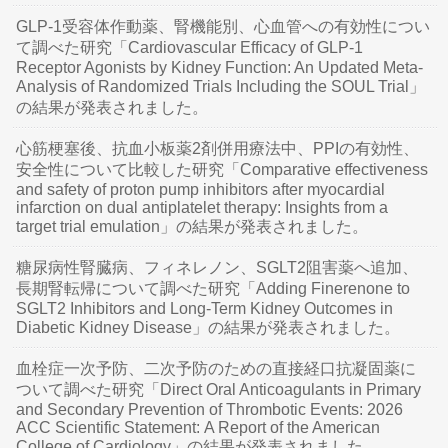
GLP-1受容体作動薬、腎機能別、心血管への有効性につい
て調べた研究「Cardiovascular Efficacy of GLP-1
Receptor Agonists by Kidney Function: An Updated Meta-
Analysis of Randomized Trials Including the SOUL Trial」
の結果が発表されました。
心筋梗塞後、抗血小板薬2剤併用療法中、PPIの有効性、
安全性について比較した研究「Comparative effectiveness
and safety of proton pump inhibitors after myocardial
infarction on dual antiplatelet therapy: Insights from a
target trial emulation」の結果が発表されました。
糖尿病性腎臓病、フィネレノン、SGLT2阻害薬へ追加、
長期腎転帰について調べた研究「Adding Finerenone to
SGLT2 Inhibitors and Long-Term Kidney Outcomes in
Diabetic Kidney Disease」の結果が発表されました。
血栓症一次予防、二次予防のための直接経口抗凝固薬に
ついて調べた研究「Direct Oral Anticoagulants in Primary
and Secondary Prevention of Thrombotic Events: 2026
ACC Scientific Statement: A Report of the American
College of Cardiology」の結果が発表されました。