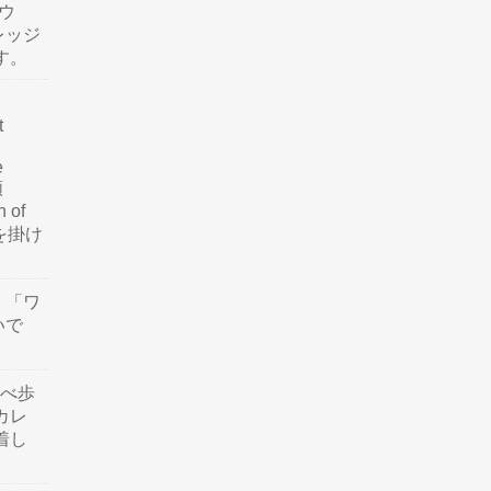
ウ
レッジ
す。
t
e
類
n of
訳を掛け
」「ワ
いで
食べ歩
カレ
着し