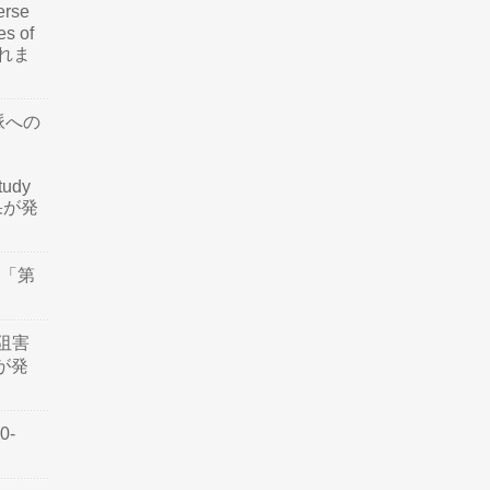
rse
es of
されま
脈への
tudy
結果が発
会「第
阻害
認が発
0-