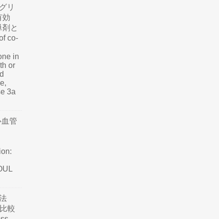
グリ
有効
単剤と
f co-
one in
th or
nd
e,
se 3a
心血管
ion:
SOUL
法
て比較
ss