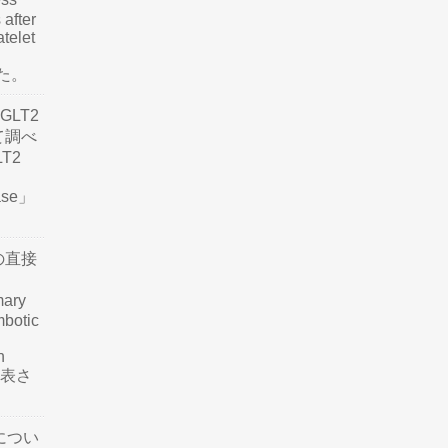
 after
atelet
した。
LT2
て調べ
LT2
ease」
の直接
mary
mbotic
n
が発表さ
につい