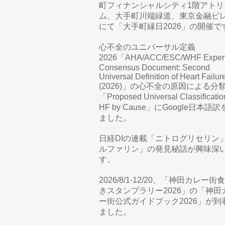
町フィナンシャルシティ1階アトリ
ム、大手町川端緑道、東京金融ビ
にて「大手町縁日2026」の開催で
心不全のユニバーサル定義
2026「AHA/ACC/ESC/WHF Exper
Consensus Document: Second
Universal Definition of Heart Failur
(2026)」の心不全の原因による分
「Proposed Universal Classificatio
HF by Cause」にGoogle日本語
ました。
日経DIの連載「ニトログリセリン
ルファリン」の発見秘話が興味深
す。
2026/8/1-12/20、「神田カレー街
きスタンプラリー2026」の「神田
ー街公式ガイドブック2026」が到
ました。