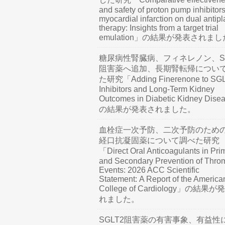
and safety of proton pump inhibitors
myocardial infarction on dual antipl
therapy: Insights from a target trial
emulation」の結果が発表されま
糖尿病性腎臓病、フィネレノン、SG
阻害薬へ追加、長期腎転帰につい
た研究「Adding Finerenone to SG
Inhibitors and Long-Term Kidney
Outcomes in Diabetic Kidney Dis
の結果が発表されました。
血栓症一次予防、二次予防のため
経口抗凝固薬について調べた研究
「Direct Oral Anticoagulants in Pri
and Secondary Prevention of Thro
Events: 2026 ACC Scientific
Statement: A Report of the America
College of Cardiology」の結果
れました。
SGLT2阻害薬の有害事象、有益性