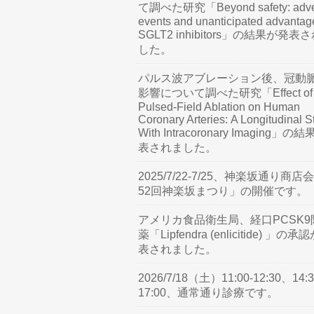
て調べた研究「Beyond safety: adve
events and unanticipated advantag
SGLT2 inhibitors」の結果が発表
した。
パルス波アブレーション後、冠動
影響について調べた研究「Effect of
Pulsed-Field Ablation on Human
Coronary Arteries: A Longitudinal S
With Intracoronary Imaging」の
表されました。
2025/7/22-7/25、神楽坂通り商店
52回神楽坂まつり」の開催です。
アメリカ食品衛生局、経口PCSK9
薬「Lipfendra (enlicitide) 」の承
表されました。
2026/7/18（土）11:00-12:30、14:3
17:00、通常通り診療です。