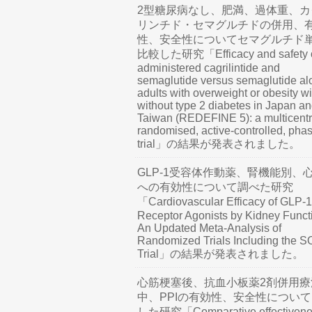
2型糖尿病なし、肥満、過体重、カ
リンチド・セマグルチドの併用、
性、安全性についてセマグルチド
比較した研究「Efficacy and safety o
administered cagrilintide and
semaglutide versus semaglutide al
adults with overweight or obesity wi
without type 2 diabetes in Japan a
Taiwan (REDEFINE 5): a multicentr
randomised, active-controlled, pha
trial」の結果が発表されました。
GLP-1受容体作動薬、腎機能別、
への有効性について調べた研究
「Cardiovascular Efficacy of GLP-1
Receptor Agonists by Kidney Funct
An Updated Meta-Analysis of
Randomized Trials Including the 
Trial」の結果が発表されました。
心筋梗塞後、抗血小板薬2剤併用療
中、PPIの有効性、安全性につい
した研究「Comparative effectivene