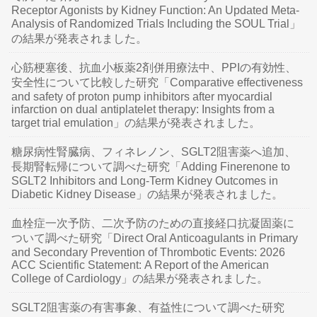
Receptor Agonists by Kidney Function: An Updated Meta-
Analysis of Randomized Trials Including the SOUL Trial」
の結果が発表されました。
心筋梗塞後、抗血小板薬2剤併用療法中、PPIの有効性、
安全性について比較した研究「Comparative effectiveness
and safety of proton pump inhibitors after myocardial
infarction on dual antiplatelet therapy: Insights from a
target trial emulation」の結果が発表されました。
糖尿病性腎臓病、フィネレノン、SGLT2阻害薬へ追加、
長期腎転帰について調べた研究「Adding Finerenone to
SGLT2 Inhibitors and Long-Term Kidney Outcomes in
Diabetic Kidney Disease」の結果が発表されました。
血栓症一次予防、二次予防のための直接経口抗凝固薬に
ついて調べた研究「Direct Oral Anticoagulants in Primary
and Secondary Prevention of Thrombotic Events: 2026
ACC Scientific Statement: A Report of the American
College of Cardiology」の結果が発表されました。
SGLT2阻害薬の有害事象、有益性について調べた研究