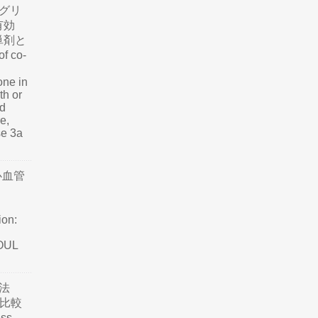
グリ
有効
単剤と
f co-
one in
th or
nd
e,
se 3a
心血管
ion:
SOUL
法
て比較
ss