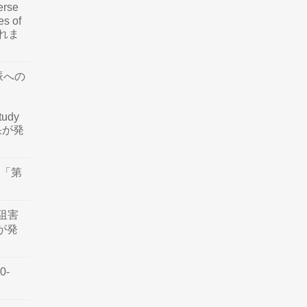
rse
es of
されま
脈への
tudy
結果が発
会「第
阻害
認が発
0-