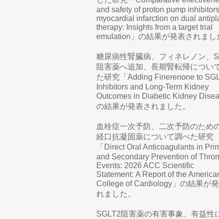
and safety of proton pump inhibitors
myocardial infarction on dual antipl
therapy: Insights from a target trial
emulation」の結果が発表されま
糖尿病性腎臓病、フィネレノン、SG
阻害薬へ追加、長期腎転帰につい
た研究「Adding Finerenone to SG
Inhibitors and Long-Term Kidney
Outcomes in Diabetic Kidney Dis
の結果が発表されました。
血栓症一次予防、二次予防のため
経口抗凝固薬について調べた研究
「Direct Oral Anticoagulants in Pri
and Secondary Prevention of Thro
Events: 2026 ACC Scientific
Statement: A Report of the America
College of Cardiology」の結果
れました。
SGLT2阻害薬の有害事象、有益性