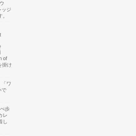
ウ
レッジ
す。
t
e
類
n of
訳を掛け
」「ワ
いで
食べ歩
カレ
着し