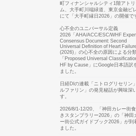
町フィナンシャルシティ1階アトリ
ム、大手町川端緑道、東京金融ビ
にて「大手町縁日2026」の開催で
心不全のユニバーサル定義
2026「AHA/ACC/ESC/WHF Exper
Consensus Document: Second
Universal Definition of Heart Failur
(2026)」の心不全の原因による分
「Proposed Universal Classificatio
HF by Cause」にGoogle日本語
ました。
日経DIの連載「ニトログリセリン
ルファリン」の発見秘話が興味深
す。
2026/8/1-12/20、「神田カレー街
きスタンプラリー2026」の「神田
ー街公式ガイドブック2026」が到
ました。