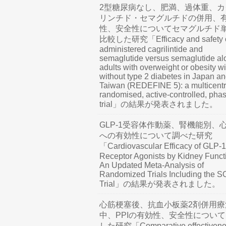
2型糖尿病なし、肥満、過体重、カ
リンチド・セマグルチドの併用、
性、安全性についてセマグルチド
比較した研究「Efficacy and safety o
administered cagrilintide and
semaglutide versus semaglutide al
adults with overweight or obesity wi
without type 2 diabetes in Japan a
Taiwan (REDEFINE 5): a multicentr
randomised, active-controlled, pha
trial」の結果が発表されました。
GLP-1受容体作動薬、腎機能別、
への有効性について調べた研究
「Cardiovascular Efficacy of GLP-1
Receptor Agonists by Kidney Funct
An Updated Meta-Analysis of
Randomized Trials Including the 
Trial」の結果が発表されました。
心筋梗塞後、抗血小板薬2剤併用療
中、PPIの有効性、安全性につい
した研究「Comparative effectivene