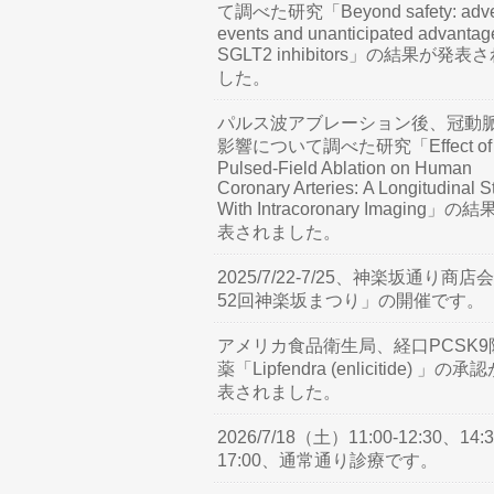
て調べた研究「Beyond safety: adve
events and unanticipated advantag
SGLT2 inhibitors」の結果が発表
した。
パルス波アブレーション後、冠動
影響について調べた研究「Effect of
Pulsed-Field Ablation on Human
Coronary Arteries: A Longitudinal S
With Intracoronary Imaging」の
表されました。
2025/7/22-7/25、神楽坂通り商店
52回神楽坂まつり」の開催です。
アメリカ食品衛生局、経口PCSK9
薬「Lipfendra (enlicitide) 」の承
表されました。
2026/7/18（土）11:00-12:30、14:3
17:00、通常通り診療です。