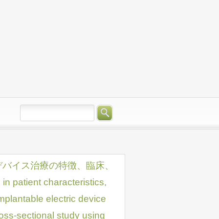
デバイス治療の特徴、臨床、
ent characteristics,
mplantable electric device
ss-sectional study using