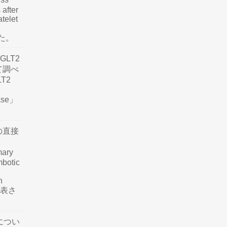
 after
atelet
した。
LT2
て調べ
LT2
ease」
の直接
mary
mbotic
n
が発表さ
につい