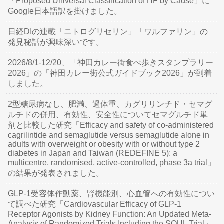
「Proposed Universal Classification of HF by Cause」に
Google日本語訳を掛けました。
日経DIの連載「ニトログリセリン」「ワルファリン」の
発見秘話が興味深いです。
2026/8/1-12/20、「神田カレー街食べ歩きスタンプラリー
2026」の「神田カレー街公式ガイドブック2026」が到着
しました。
2型糖尿病なし、肥満、過体重、カグリリンチド・セマグ
ルチドの併用、有効性、安全性についてセマグルチド単
剤と比較した研究「Efficacy and safety of co-administered
cagrilintide and semaglutide versus semaglutide alone in
adults with overweight or obesity with or without type 2
diabetes in Japan and Taiwan (REDEFINE 5): a
multicentre, randomised, active-controlled, phase 3a trial」
の結果が発表されました。
GLP-1受容体作動薬、腎機能別、心血管への有効性につい
て調べた研究「Cardiovascular Efficacy of GLP-1
Receptor Agonists by Kidney Function: An Updated Meta-
Analysis of Randomized Trials Including the SOUL Trial」