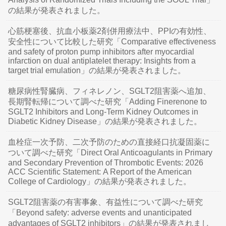
の結果が発表されました。
心筋梗塞後、抗血小板薬2剤併用療法中、PPIの有効性、
安全性について比較した研究「Comparative effectiveness
and safety of proton pump inhibitors after myocardial
infarction on dual antiplatelet therapy: Insights from a
target trial emulation」の結果が発表されました。
糖尿病性腎臓病、フィネレノン、SGLT2阻害薬へ追加、
長期腎転帰について調べた研究「Adding Finerenone to
SGLT2 Inhibitors and Long-Term Kidney Outcomes in
Diabetic Kidney Disease」の結果が発表されました。
血栓症一次予防、二次予防のための直接経口抗凝固薬に
ついて調べた研究「Direct Oral Anticoagulants in Primary
and Secondary Prevention of Thrombotic Events: 2026
ACC Scientific Statement: A Report of the American
College of Cardiology」の結果が発表されました。
SGLT2阻害薬の有害事象、有益性について調べた研究
「Beyond safety: adverse events and unanticipated
advantages of SGLT2 inhibitors」の結果が発表されまし