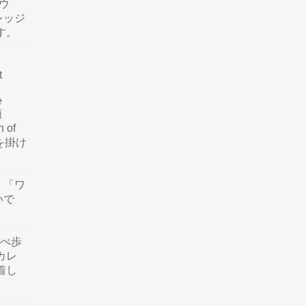
ウ
レッジ
す。
t
e
類
n of
訳を掛け
」「ワ
いで
食べ歩
カレ
着し