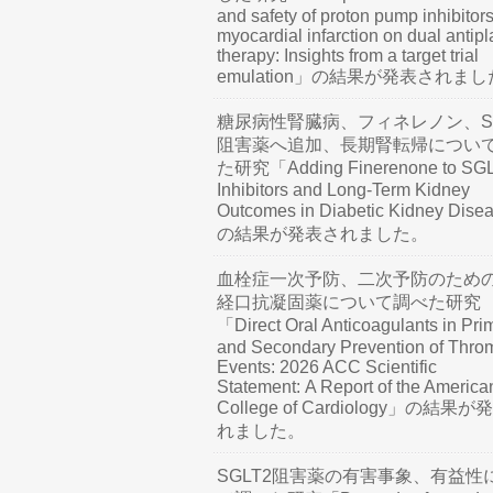
and safety of proton pump inhibitors
myocardial infarction on dual antipl
therapy: Insights from a target trial
emulation」の結果が発表されま
糖尿病性腎臓病、フィネレノン、SG
阻害薬へ追加、長期腎転帰につい
た研究「Adding Finerenone to SG
Inhibitors and Long-Term Kidney
Outcomes in Diabetic Kidney Dis
の結果が発表されました。
血栓症一次予防、二次予防のため
経口抗凝固薬について調べた研究
「Direct Oral Anticoagulants in Pri
and Secondary Prevention of Thro
Events: 2026 ACC Scientific
Statement: A Report of the America
College of Cardiology」の結果
れました。
SGLT2阻害薬の有害事象、有益性