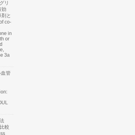
グリ
有効
単剤と
f co-
one in
th or
nd
e,
se 3a
心血管
ion:
SOUL
法
て比較
ss