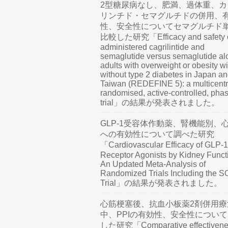
2型糖尿病なし、肥満、過体重、カ
リンチド・セマグルチドの併用、
性、安全性についてセマグルチド
比較した研究「Efficacy and safety o
administered cagrilintide and
semaglutide versus semaglutide al
adults with overweight or obesity wi
without type 2 diabetes in Japan a
Taiwan (REDEFINE 5): a multicentr
randomised, active-controlled, pha
trial」の結果が発表されました。
GLP-1受容体作動薬、腎機能別、
への有効性について調べた研究
「Cardiovascular Efficacy of GLP-1
Receptor Agonists by Kidney Funct
An Updated Meta-Analysis of
Randomized Trials Including the 
Trial」の結果が発表されました。
心筋梗塞後、抗血小板薬2剤併用療
中、PPIの有効性、安全性につい
した研究「Comparative effectivene