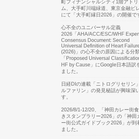
町フィナンシャルシティ1階アトリ
ム、大手町川端緑道、東京金融ビ
にて「大手町縁日2026」の開催で
心不全のユニバーサル定義
2026「AHA/ACC/ESC/WHF Exper
Consensus Document: Second
Universal Definition of Heart Failur
(2026)」の心不全の原因による分
「Proposed Universal Classificatio
HF by Cause」にGoogle日本語
ました。
日経DIの連載「ニトログリセリン
ルファリン」の発見秘話が興味深
す。
2026/8/1-12/20、「神田カレー街
きスタンプラリー2026」の「神田
ー街公式ガイドブック2026」が到
ました。