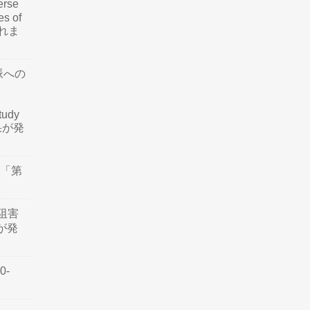
rse
es of
されま
脈への
tudy
結果が発
会「第
阻害
認が発
0-