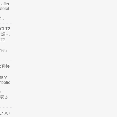
 after
atelet
した。
LT2
て調べ
LT2
ease」
の直接
mary
mbotic
n
が発表さ
につい