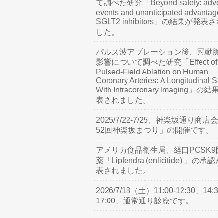
て調べた研究「Beyond safety: adve
events and unanticipated advantag
SGLT2 inhibitors」の結果が発表
した。
パルス波アブレーション後、冠動
影響について調べた研究「Effect of
Pulsed-Field Ablation on Human
Coronary Arteries: A Longitudinal S
With Intracoronary Imaging」の
表されました。
2025/7/22-7/25、神楽坂通り商店
52回神楽坂まつり」の開催です。
アメリカ食品衛生局、経口PCSK9
薬「Lipfendra (enlicitide) 」の承
表されました。
2026/7/18（土）11:00-12:30、14:3
17:00、通常通り診療です。