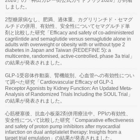
2026」の「神田カレー街公式ガイドブック2026」が到着
しました。
2型糖尿病なし、肥満、過体重、カグリリンチド・セマグ
ルチドの併用、有効性、安全性についてセマグルチド単
剤と比較した研究「Efficacy and safety of co-administered
cagrilintide and semaglutide versus semaglutide alone in
adults with overweight or obesity with or without type 2
diabetes in Japan and Taiwan (REDEFINE 5): a
multicentre, randomised, active-controlled, phase 3a trial」
の結果が発表されました。
GLP-1受容体作動薬、腎機能別、心血管への有効性につい
て調べた研究「Cardiovascular Efficacy of GLP-1
Receptor Agonists by Kidney Function: An Updated Meta-
Analysis of Randomized Trials Including the SOUL Trial」
の結果が発表されました。
心筋梗塞後、抗血小板薬2剤併用療法中、PPIの有効性、
安全性について比較した研究「Comparative effectiveness
and safety of proton pump inhibitors after myocardial
infarction on dual antiplatelet therapy: Insights from a
target trial emulation」の結果が発表されました。