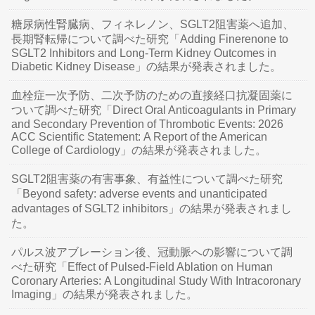
糖尿病性腎臓病、フィネレノン、SGLT2阻害薬へ追加、
長期腎転帰について調べた研究「Adding Finerenone to
SGLT2 Inhibitors and Long-Term Kidney Outcomes in
Diabetic Kidney Disease」の結果が発表されました。
血栓症一次予防、二次予防のための直接経口抗凝固薬に
ついて調べた研究「Direct Oral Anticoagulants in Primary
and Secondary Prevention of Thrombotic Events: 2026
ACC Scientific Statement: A Report of the American
College of Cardiology」の結果が発表されました。
SGLT2阻害薬の有害事象、有益性について調べた研究
「Beyond safety: adverse events and unanticipated
advantages of SGLT2 inhibitors」の結果が発表されまし
た。
パルス波アブレーション後、冠動脈への影響について調
べた研究「Effect of Pulsed-Field Ablation on Human
Coronary Arteries: A Longitudinal Study With Intracoronary
Imaging」の結果が発表されました。