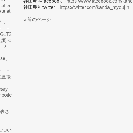
神田明神facebook→
https://www.facebook.com/kand
 after
神田明神twitter→
https://twitter.com/kanda_myoujin
atelet
« 前のページ
した。
LT2
て調べ
LT2
ease」
の直接
mary
mbotic
n
が発表さ
につい