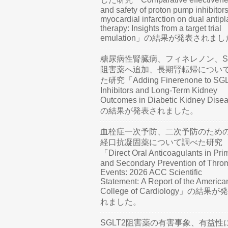
and safety of proton pump inhibitors
myocardial infarction on dual antipl
therapy: Insights from a target trial
emulation」の結果が発表されま
糖尿病性腎臓病、フィネレノン、SG
阻害薬へ追加、長期腎転帰につい
た研究「Adding Finerenone to SG
Inhibitors and Long-Term Kidney
Outcomes in Diabetic Kidney Dis
の結果が発表されました。
血栓症一次予防、二次予防のため
経口抗凝固薬について調べた研究
「Direct Oral Anticoagulants in Pri
and Secondary Prevention of Thro
Events: 2026 ACC Scientific
Statement: A Report of the America
College of Cardiology」の結果
れました。
SGLT2阻害薬の有害事象、有益性