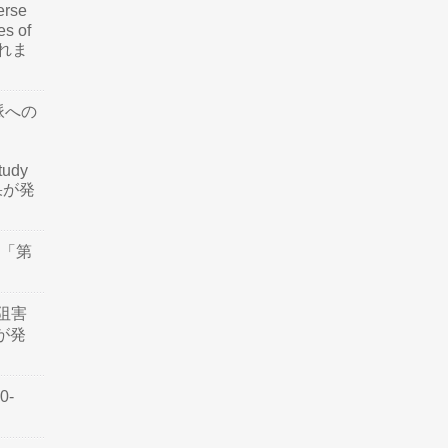
rse
es of
されま
脈への
tudy
結果が発
会「第
阻害
認が発
0-