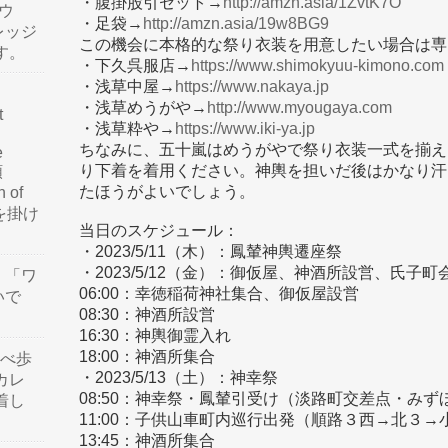
・腹掛股引セット→
http://amzn.asia/1ZvtK7O
ウ
・足袋→
http://amzn.asia/19w8BG9
レッジ
この機会に本格的な祭り衣装を用意したい場合は専
す。
・下久呉服店→
https://www.shimokyuu-kimono.com
・浅草中屋→
https://www.nakaya.jp
・浅草めうがや→
http://www.myougaya.com
t
・浅草粋や→
https://www.iki-ya.jp
ちなみに、五十嵐はめうがやで祭り衣装一式を揃え
e
り下着を着用ください。神輿を担いだ後はかなり汗
類
たほうがよいでしょう。
n of
訳を掛け
当日のスケジュール：
・2023/5/11（木）：鳳輦神輿遷座祭
・2023/5/12（金）：御仮屋、神酒所設営、氏子
」「ワ
06:00：幸徳稲荷神社集合、御仮屋設営
いで
08:30：神酒所設営
16:30：神輿御霊入れ
18:00：神酒所集合
食べ歩
・2023/5/13（土）：神幸祭
カレ
08:50：神幸祭・鳳輦引受け（淡路町交差点・みず
着し
11:00：子供山車町内巡行出発（順路３西→北３
13:45：神酒所集合