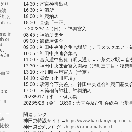
14:30：宵宮神輿出発
グリ
16:30：神酒所
有効
18:00：神輿納め
単剤と
18:30：直会「一正」
f co-
・2023/5/14（日）：神輿宮入
one in
08:45：神酒所集合
th or
09:00：御仮屋集合
nd
09:20：神田中央連合集合場所（テラススクエア
e,
10:05：神田中央連合集合
se 3a
11:00：宮入道中出発（明大通り→お茶の水駅→
12:30：神田中央連合宮入開始（錦町三丁目・猿
13:10：小川町神輿宮入（予定）
心血管
14:10：昼食（小川広場）
15:00：駿河台下交差点、神田中央連合神輿四基集
17:00：幸徳稲荷神社、神輿納め
ion:
2023/5/17（水）：例大祭
SOUL
2023/5/26（金） 18:30：大直会及び町会総会「漢
関連リンク：
法
神田祭特設サイト→
https://www.kandamyoujin.or.jp
て比較
神田祭公式ブログ→
https://kandamatsuri.ch
ss