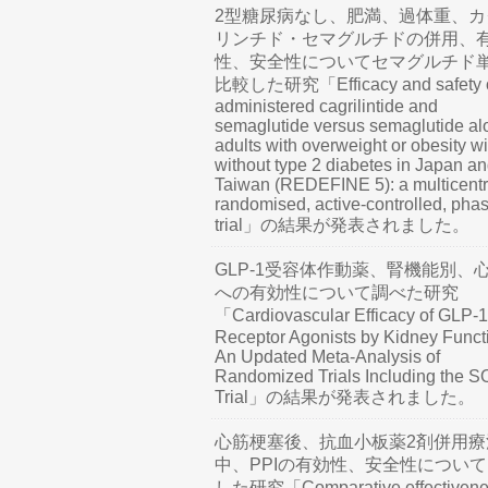
2型糖尿病なし、肥満、過体重、カ
リンチド・セマグルチドの併用、
性、安全性についてセマグルチド
比較した研究「Efficacy and safety o
administered cagrilintide and
semaglutide versus semaglutide al
adults with overweight or obesity wi
without type 2 diabetes in Japan a
Taiwan (REDEFINE 5): a multicentr
randomised, active-controlled, pha
trial」の結果が発表されました。
GLP-1受容体作動薬、腎機能別、
への有効性について調べた研究
「Cardiovascular Efficacy of GLP-1
Receptor Agonists by Kidney Funct
An Updated Meta-Analysis of
Randomized Trials Including the 
Trial」の結果が発表されました。
心筋梗塞後、抗血小板薬2剤併用療
中、PPIの有効性、安全性につい
した研究「Comparative effectivene