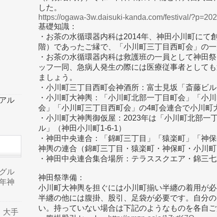
した。
https://ogawa-3w.daisuki-kanda.com/festival/?p=2
基礎知識：
・お茶の水循環器内科は2014年、神田小川町にて創業
階）であったご縁で、「小川町三丁目西町会」の一
・お茶の水循環器内科は救護班の一員として神田祭
ッフ一同、急病人発生の際には医療従事者としても
ましょう。
・小川町三丁目西町会神酒所：富士見坂「斎藤ビル」
・小川町大神輿：「小川町北部一丁目町会」「小川
ーアル
会」「小川町三丁目西町会」の4町会連合で小川町
・小川町大神輿御仮屋：2023年は「小川町北部一
ル」（神田小川町1-6-1）
・神田中央連合：「錦町三丁目」「猿楽町」「神保
神輿の連合（錦町三丁目・猿楽町・神保町・小川町
・神田中央連合集合場所：テラススクエア・錦三七
品グル
神田祭準備：
年神
小川町大神輿を担ぐには小川町揃い半纏の着用が必
半纏の他には腹掛、股引、足袋が必要です。自分の
い。持っていない場合は下記のようなものを各自ご
り、大手