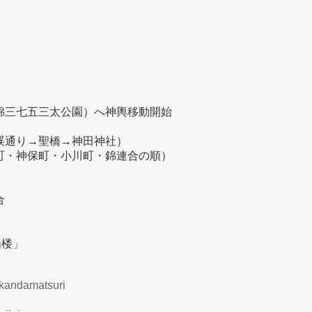
・錦三七五三太公園）へ神輿移動開始
茗渓通り→聖橋→神田神社）
楽町・神保町・小川町・錦連合の順）
合
陽楼」
/kandamatsuri