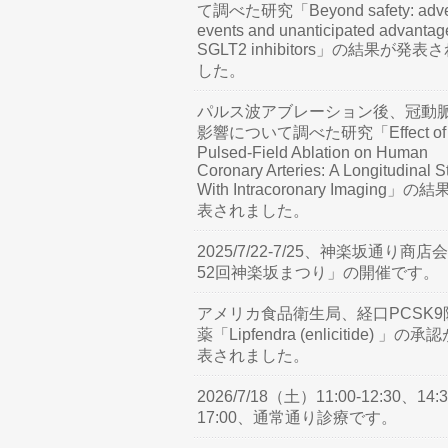
て調べた研究「Beyond safety: adve
events and unanticipated advantag
SGLT2 inhibitors」の結果が発表
した。
パルス波アブレーション後、冠動
影響について調べた研究「Effect of
Pulsed-Field Ablation on Human
Coronary Arteries: A Longitudinal S
With Intracoronary Imaging」の
表されました。
2025/7/22-7/25、神楽坂通り商店
52回神楽坂まつり」の開催です。
アメリカ食品衛生局、経口PCSK9
薬「Lipfendra (enlicitide) 」の承
表されました。
2026/7/18（土）11:00-12:30、14:3
17:00、通常通り診療です。