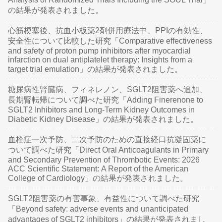
の結果が発表されました。
心筋梗塞後、抗血小板薬2剤併用療法中、PPIの有効性、
安全性について比較した研究「Comparative effectiveness
and safety of proton pump inhibitors after myocardial
infarction on dual antiplatelet therapy: Insights from a
target trial emulation」の結果が発表されました。
糖尿病性腎臓病、フィネレノン、SGLT2阻害薬へ追加、
長期腎転帰について調べた研究「Adding Finerenone to
SGLT2 Inhibitors and Long-Term Kidney Outcomes in
Diabetic Kidney Disease」の結果が発表されました。
血栓症一次予防、二次予防のための直接経口抗凝固薬に
ついて調べた研究「Direct Oral Anticoagulants in Primary
and Secondary Prevention of Thrombotic Events: 2026
ACC Scientific Statement: A Report of the American
College of Cardiology」の結果が発表されました。
SGLT2阻害薬の有害事象、有益性について調べた研究
「Beyond safety: adverse events and unanticipated
advantages of SGLT2 inhibitors」の結果が発表されまし