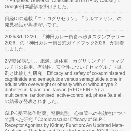
「Proposed Universal Classification of HF by Cause」に
Google日本語訳を掛けました。
日経DIの連載「ニトログリセリン」「ワルファリン」の
発見秘話が興味深いです。
2026/8/1-12/20、「神田カレー街食べ歩きスタンプラリー
2026」の「神田カレー街公式ガイドブック2026」が到着
しました。
2型糖尿病なし、肥満、過体重、カグリリンチド・セマグ
ルチドの併用、有効性、安全性についてセマグルチド単
剤と比較した研究「Efficacy and safety of co-administered
cagrilintide and semaglutide versus semaglutide alone in
adults with overweight or obesity with or without type 2
diabetes in Japan and Taiwan (REDEFINE 5): a
multicentre, randomised, active-controlled, phase 3a trial」
の結果が発表されました。
GLP-1受容体作動薬、腎機能別、心血管への有効性につい
て調べた研究「Cardiovascular Efficacy of GLP-1
Receptor Agonists by Kidney Function: An Updated Meta-
Analysis of Randomized Trials Including the SOUL Trial」