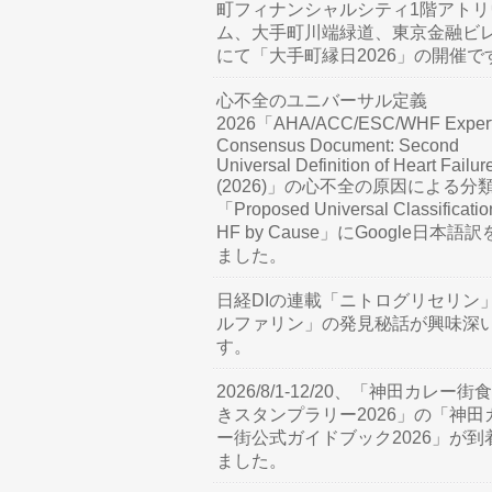
町フィナンシャルシティ1階アトリ
ム、大手町川端緑道、東京金融ビ
にて「大手町縁日2026」の開催で
心不全のユニバーサル定義
2026「AHA/ACC/ESC/WHF Exper
Consensus Document: Second
Universal Definition of Heart Failur
(2026)」の心不全の原因による分
「Proposed Universal Classificatio
HF by Cause」にGoogle日本語
ました。
日経DIの連載「ニトログリセリン
ルファリン」の発見秘話が興味深
す。
2026/8/1-12/20、「神田カレー街
きスタンプラリー2026」の「神田
ー街公式ガイドブック2026」が到
ました。