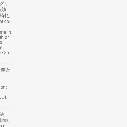
グリ
有効
単剤と
f co-
one in
th or
nd
e,
se 3a
心血管
ion:
SOUL
法
て比較
ss