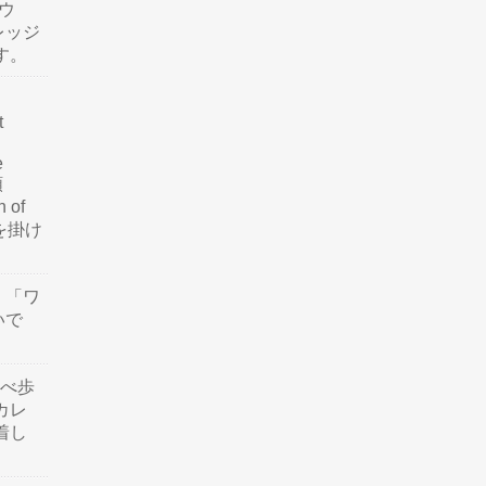
ウ
レッジ
す。
t
e
類
n of
訳を掛け
」「ワ
いで
食べ歩
カレ
着し