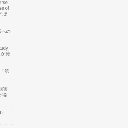
rse
es of
されま
脈への
tudy
結果が発
会「第
阻害
認が発
0-