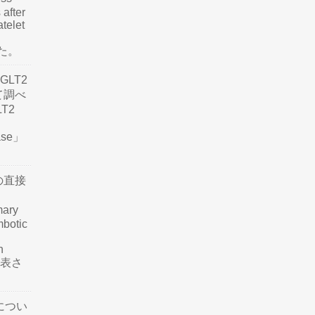
 after
atelet
した。
LT2
て調べ
LT2
ease」
の直接
mary
mbotic
n
が発表さ
につい