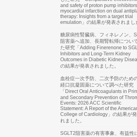
and safety of proton pump inhibitors
myocardial infarction on dual antipl
therapy: Insights from a target trial
emulation」の結果が発表されま
糖尿病性腎臓病、フィネレノン、SG
阻害薬へ追加、長期腎転帰につい
た研究「Adding Finerenone to SG
Inhibitors and Long-Term Kidney
Outcomes in Diabetic Kidney Dis
の結果が発表されました。
血栓症一次予防、二次予防のため
経口抗凝固薬について調べた研究
「Direct Oral Anticoagulants in Pri
and Secondary Prevention of Thro
Events: 2026 ACC Scientific
Statement: A Report of the America
College of Cardiology」の結果
れました。
SGLT2阻害薬の有害事象、有益性