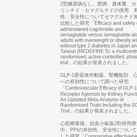
2型糖尿病なし、肥満、過体重、カ
リンチド・セマグルチドの併用、
性、安全性についてセマグルチド
比較した研究「Efficacy and safety o
administered cagrilintide and
semaglutide versus semaglutide al
adults with overweight or obesity wi
without type 2 diabetes in Japan a
Taiwan (REDEFINE 5): a multicentr
randomised, active-controlled, pha
trial」の結果が発表されました。
GLP-1受容体作動薬、腎機能別、
への有効性について調べた研究
「Cardiovascular Efficacy of GLP-1
Receptor Agonists by Kidney Funct
An Updated Meta-Analysis of
Randomized Trials Including the 
Trial」の結果が発表されました。
心筋梗塞後、抗血小板薬2剤併用療
中、PPIの有効性、安全性につい
した研究「Comparative effectivene