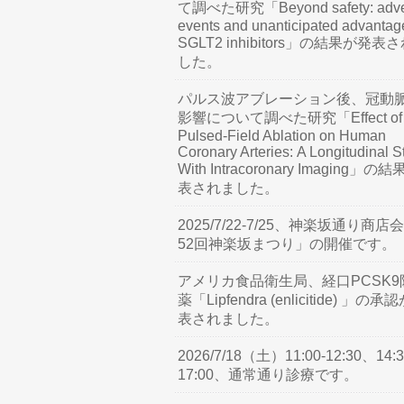
て調べた研究「Beyond safety: adve
events and unanticipated advantag
SGLT2 inhibitors」の結果が発表
した。
パルス波アブレーション後、冠動
影響について調べた研究「Effect of
Pulsed-Field Ablation on Human
Coronary Arteries: A Longitudinal S
With Intracoronary Imaging」の
表されました。
2025/7/22-7/25、神楽坂通り商店
52回神楽坂まつり」の開催です。
アメリカ食品衛生局、経口PCSK9
薬「Lipfendra (enlicitide) 」の承
表されました。
2026/7/18（土）11:00-12:30、14:3
17:00、通常通り診療です。