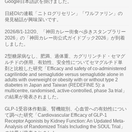
Google日本語訳を掛けました。
日経DIの連載「ニトログリセリン」「ワルファリン」の
発見秘話が興味深いです。
2026/8/1-12/20、「神田カレー街食べ歩きスタンプラリー
2026」の「神田カレー街公式ガイドブック2026」が到着
しました。
2型糖尿病なし、肥満、過体重、カグリリンチド・セマグ
ルチドの併用、有効性、安全性についてセマグルチド単
剤と比較した研究「Efficacy and safety of co-administered
cagrilintide and semaglutide versus semaglutide alone in
adults with overweight or obesity with or without type 2
diabetes in Japan and Taiwan (REDEFINE 5): a
multicentre, randomised, active-controlled, phase 3a trial」
の結果が発表されました。
GLP-1受容体作動薬、腎機能別、心血管への有効性につい
て調べた研究「Cardiovascular Efficacy of GLP-1
Receptor Agonists by Kidney Function: An Updated Meta-
Analysis of Randomized Trials Including the SOUL Trial」