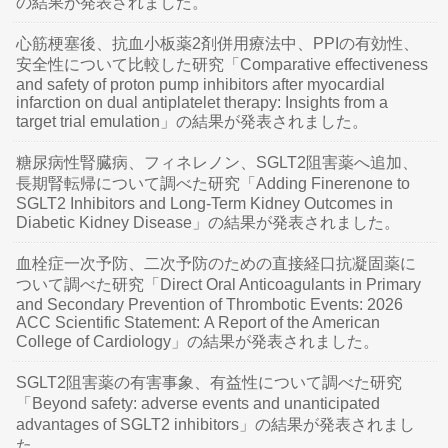
の結果が発表されました。
心筋梗塞後、抗血小板薬2剤併用療法中、PPIの有効性、
安全性について比較した研究「Comparative effectiveness
and safety of proton pump inhibitors after myocardial
infarction on dual antiplatelet therapy: Insights from a
target trial emulation」の結果が発表されました。
糖尿病性腎臓病、フィネレノン、SGLT2阻害薬へ追加、
長期腎転帰について調べた研究「Adding Finerenone to
SGLT2 Inhibitors and Long-Term Kidney Outcomes in
Diabetic Kidney Disease」の結果が発表されました。
血栓症一次予防、二次予防のための直接経口抗凝固薬に
ついて調べた研究「Direct Oral Anticoagulants in Primary
and Secondary Prevention of Thrombotic Events: 2026
ACC Scientific Statement: A Report of the American
College of Cardiology」の結果が発表されました。
SGLT2阻害薬の有害事象、有益性について調べた研究
「Beyond safety: adverse events and unanticipated
advantages of SGLT2 inhibitors」の結果が発表されまし
た。