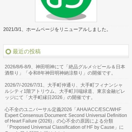
2021/3/1、ホームページをリニューアルしました。
最近の投稿
2026/8/6-8/9、神田明神にて「絶品グルメ☆ビール＆日本
酒祭り」「令和8年神田明神納涼祭り」の開催です。
2026/7/-2026/7/31、大手町仲通り、大手町フィナンシャ
ルシティ1階アトリウム、大手町川端緑道、東京金融ビレ
ッジにて「大手町縁日2026」の開催です。
心不全のユニバーサル定義2026「AHA/ACC/ESC/WHF
Expert Consensus Document: Second Universal Definition
of Heart Failure (2026)」の心不全の原因による分類
「Proposed Universal Classification of HF by Cause」に