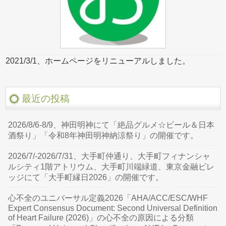
2021/3/1、ホームページをリニューアルしました。
最近の投稿
2026/8/6-8/9、神田明神にて「絶品グルメ☆ビール＆日本
酒祭り」「令和8年神田明神納涼祭り」の開催です。
2026/7/-2026/7/31、大手町仲通り、大手町フィナンシャ
ルシティ1階アトリウム、大手町川端緑道、東京金融ビレ
ッジにて「大手町縁日2026」の開催です。
心不全のユニバーサル定義2026「AHA/ACC/ESC/WHF
Expert Consensus Document: Second Universal Definition
of Heart Failure (2026)」の心不全の原因による分類