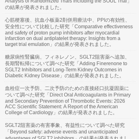
Analysis of Randomized Trials Including the SOUL Trial」
の結果が発表されました。
心筋梗塞後、抗血小板薬2剤併用療法中、PPIの有効性、
安全性について比較した研究「Comparative effectiveness
and safety of proton pump inhibitors after myocardial
infarction on dual antiplatelet therapy: Insights from a
target trial emulation」の結果が発表されました。
糖尿病性腎臓病、フィネレノン、SGLT2阻害薬へ追加、
長期腎転帰について調べた研究「Adding Finerenone to
SGLT2 Inhibitors and Long-Term Kidney Outcomes in
Diabetic Kidney Disease」の結果が発表されました。
血栓症一次予防、二次予防のための直接経口抗凝固薬に
ついて調べた研究「Direct Oral Anticoagulants in Primary
and Secondary Prevention of Thrombotic Events: 2026
ACC Scientific Statement: A Report of the American
College of Cardiology」の結果が発表されました。
SGLT2阻害薬の有害事象、有益性について調べた研究
「Beyond safety: adverse events and unanticipated
advantages of SGLT2 inhibitors」の結果が発表されまし