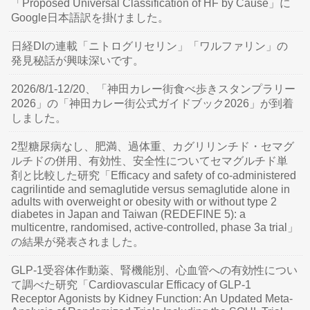
「Proposed Universal Classification of HF by Cause」に
Google日本語訳を掛けました。
日経DIの連載「ニトログリセリン」「ワルファリン」の
発見秘話が興味深いです。
2026/8/1-12/20、「神田カレー街食べ歩きスタンプラリー
2026」の「神田カレー街公式ガイドブック2026」が到着
しました。
2型糖尿病なし、肥満、過体重、カグリリンチド・セマグ
ルチドの併用、有効性、安全性についてセマグルチド単
剤と比較した研究「Efficacy and safety of co-administered
cagrilintide and semaglutide versus semaglutide alone in
adults with overweight or obesity with or without type 2
diabetes in Japan and Taiwan (REDEFINE 5): a
multicentre, randomised, active-controlled, phase 3a trial」
の結果が発表されました。
GLP-1受容体作動薬、腎機能別、心血管への有効性につい
て調べた研究「Cardiovascular Efficacy of GLP-1
Receptor Agonists by Kidney Function: An Updated Meta-