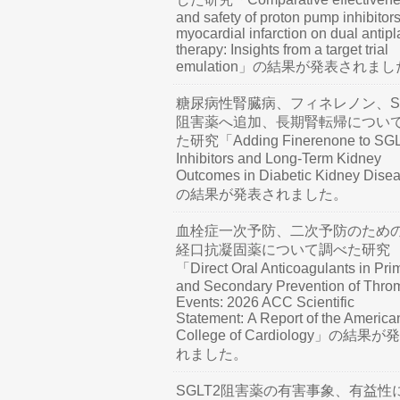
and safety of proton pump inhibitors
myocardial infarction on dual antipl
therapy: Insights from a target trial
emulation」の結果が発表されま
糖尿病性腎臓病、フィネレノン、SG
阻害薬へ追加、長期腎転帰につい
た研究「Adding Finerenone to SG
Inhibitors and Long-Term Kidney
Outcomes in Diabetic Kidney Dis
の結果が発表されました。
血栓症一次予防、二次予防のため
経口抗凝固薬について調べた研究
「Direct Oral Anticoagulants in Pri
and Secondary Prevention of Thro
Events: 2026 ACC Scientific
Statement: A Report of the America
College of Cardiology」の結果
れました。
SGLT2阻害薬の有害事象、有益性