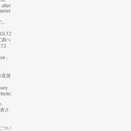
 after
atelet
した。
LT2
て調べ
LT2
ease」
の直接
mary
mbotic
n
が発表さ
につい