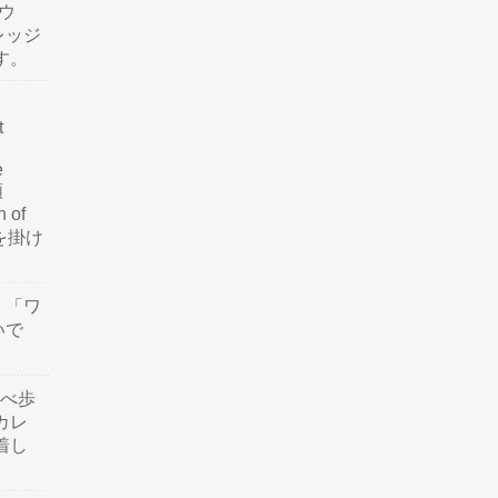
ウ
レッジ
す。
t
e
類
n of
訳を掛け
」「ワ
いで
食べ歩
カレ
着し