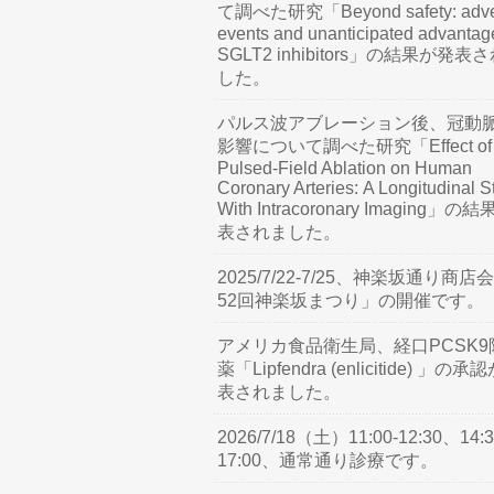
て調べた研究「Beyond safety: adve
events and unanticipated advantag
SGLT2 inhibitors」の結果が発表
した。
パルス波アブレーション後、冠動
影響について調べた研究「Effect of
Pulsed-Field Ablation on Human
Coronary Arteries: A Longitudinal S
With Intracoronary Imaging」の
表されました。
2025/7/22-7/25、神楽坂通り商店
52回神楽坂まつり」の開催です。
アメリカ食品衛生局、経口PCSK9
薬「Lipfendra (enlicitide) 」の承
表されました。
2026/7/18（土）11:00-12:30、14:3
17:00、通常通り診療です。