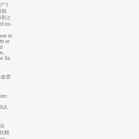
グリ
有効
単剤と
f co-
one in
th or
nd
e,
se 3a
心血管
ion:
SOUL
法
て比較
ss