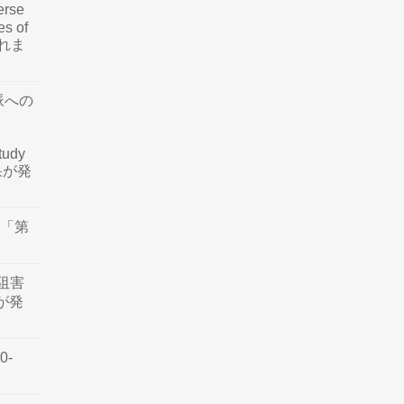
rse
es of
されま
脈への
tudy
結果が発
会「第
阻害
認が発
0-