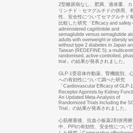
2型糖尿病なし、肥満、過体重、カ
リンチド・セマグルチドの併用、
性、安全性についてセマグルチド
比較した研究「Efficacy and safety o
administered cagrilintide and
semaglutide versus semaglutide al
adults with overweight or obesity wi
without type 2 diabetes in Japan a
Taiwan (REDEFINE 5): a multicentr
randomised, active-controlled, pha
trial」の結果が発表されました。
GLP-1受容体作動薬、腎機能別、
への有効性について調べた研究
「Cardiovascular Efficacy of GLP-1
Receptor Agonists by Kidney Funct
An Updated Meta-Analysis of
Randomized Trials Including the 
Trial」の結果が発表されました。
心筋梗塞後、抗血小板薬2剤併用療
中、PPIの有効性、安全性につい
した研究「Comparative effectivene