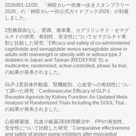
2026/8/1-12/20、「神田カレー街食べ歩きスタンプラリー
2026」の「神田カレー街公式ガイドブック2026」が到着
しました。
2型糖尿病なし、肥満、過体重、カグリリンチド・セマグ
ルチドの併用、有効性、安全性についてセマグルチド単
剤と比較した研究「Efficacy and safety of co-administered
cagrilintide and semaglutide versus semaglutide alone in
adults with overweight or obesity with or without type 2
diabetes in Japan and Taiwan (REDEFINE 5): a
multicentre, randomised, active-controlled, phase 3a trial」
の結果が発表されました。
GLP-1受容体作動薬、腎機能別、心血管への有効性につい
て調べた研究「Cardiovascular Efficacy of GLP-1
Receptor Agonists by Kidney Function: An Updated Meta-
Analysis of Randomized Trials Including the SOUL Trial」
の結果が発表されました。
心筋梗塞後、抗血小板薬2剤併用療法中、PPIの有効性、
安全性について比較した研究「Comparative effectiveness
and safety of proton pump inhibitors after myocardial