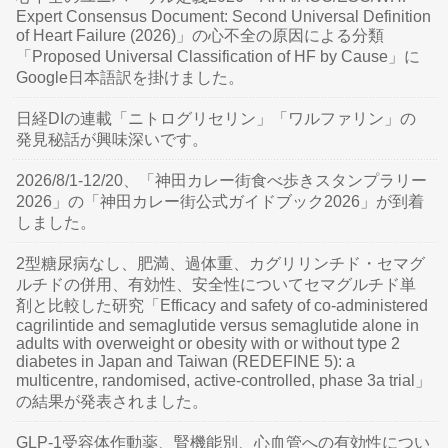
Expert Consensus Document: Second Universal Definition
of Heart Failure (2026)」の心不全の原因による分類
「Proposed Universal Classification of HF by Cause」に
Google日本語訳を掛けました。
日経DIの連載「ニトログリセリン」「ワルファリン」の
発見秘話が興味深いです。
2026/8/1-12/20、「神田カレー街食べ歩きスタンプラリー
2026」の「神田カレー街公式ガイドブック2026」が到着
しました。
2型糖尿病なし、肥満、過体重、カグリリンチド・セマグ
ルチドの併用、有効性、安全性についてセマグルチド単
剤と比較した研究「Efficacy and safety of co-administered
cagrilintide and semaglutide versus semaglutide alone in
adults with overweight or obesity with or without type 2
diabetes in Japan and Taiwan (REDEFINE 5): a
multicentre, randomised, active-controlled, phase 3a trial」
の結果が発表されました。
GLP-1受容体作動薬、腎機能別、心血管への有効性につい