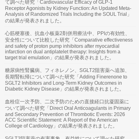
て調べた研究「Cardiovascular Efficacy of GLP-1
Receptor Agonists by Kidney Function: An Updated Meta-
Analysis of Randomized Trials Including the SOUL Trial」
の結果が発表されました。
心筋梗塞後、抗血小板薬2剤併用療法中、PPIの有効性、
安全性について比較した研究「Comparative effectiveness
and safety of proton pump inhibitors after myocardial
infarction on dual antiplatelet therapy: Insights from a
target trial emulation」の結果が発表されました。
糖尿病性腎臓病、フィネレノン、SGLT2阻害薬へ追加、
長期腎転帰について調べた研究「Adding Finerenone to
SGLT2 Inhibitors and Long-Term Kidney Outcomes in
Diabetic Kidney Disease」の結果が発表されました。
血栓症一次予防、二次予防のための直接経口抗凝固薬に
ついて調べた研究「Direct Oral Anticoagulants in Primary
and Secondary Prevention of Thrombotic Events: 2026
ACC Scientific Statement: A Report of the American
College of Cardiology」の結果が発表されました。
SGLT2阻害薬の有害事象、有益性について調べた研究