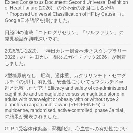
Expert Consensus Document: Second Universal Definition
of Heart Failure (2026)」の心不全の原因による分類
「Proposed Universal Classification of HF by Cause」に
Google日本語訳を掛けました。
日経DIの連載「ニトログリセリン」「ワルファリン」の
発見秘話が興味深いです。
2026/8/1-12/20、「神田カレー街食べ歩きスタンプラリー
2026」の「神田カレー街公式ガイドブック2026」が到着
しました。
2型糖尿病なし、肥満、過体重、カグリリンチド・セマグ
ルチドの併用、有効性、安全性についてセマグルチド単
剤と比較した研究「Efficacy and safety of co-administered
cagrilintide and semaglutide versus semaglutide alone in
adults with overweight or obesity with or without type 2
diabetes in Japan and Taiwan (REDEFINE 5): a
multicentre, randomised, active-controlled, phase 3a trial」
の結果が発表されました。
GLP-1受容体作動薬、腎機能別、心血管への有効性につい