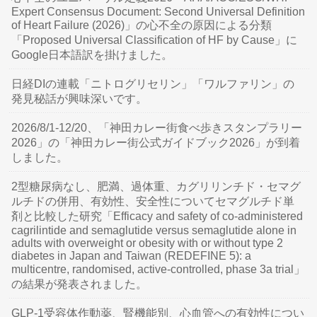
Expert Consensus Document: Second Universal Definition
of Heart Failure (2026)」の心不全の原因による分類
「Proposed Universal Classification of HF by Cause」に
Google日本語訳を掛けました。
日経DIの連載「ニトログリセリン」「ワルファリン」の
発見秘話が興味深いです。
2026/8/1-12/20、「神田カレー街食べ歩きスタンプラリー
2026」の「神田カレー街公式ガイドブック2026」が到着
しました。
2型糖尿病なし、肥満、過体重、カグリリンチド・セマグ
ルチドの併用、有効性、安全性についてセマグルチド単
剤と比較した研究「Efficacy and safety of co-administered
cagrilintide and semaglutide versus semaglutide alone in
adults with overweight or obesity with or without type 2
diabetes in Japan and Taiwan (REDEFINE 5): a
multicentre, randomised, active-controlled, phase 3a trial」
の結果が発表されました。
GLP-1受容体作動薬、腎機能別、心血管への有効性につい