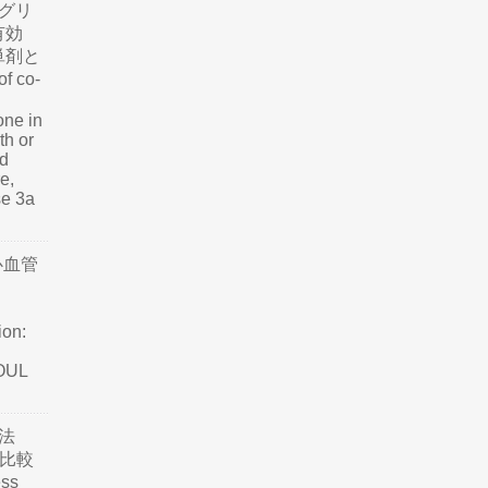
グリ
有効
単剤と
f co-
one in
th or
nd
e,
se 3a
心血管
ion:
SOUL
法
て比較
ss