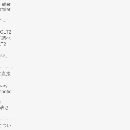
 after
atelet
した。
LT2
て調べ
LT2
ease」
の直接
mary
mbotic
n
が発表さ
につい