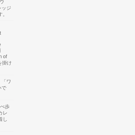
ウ
レッジ
す。
t
e
類
n of
訳を掛け
」「ワ
いで
食べ歩
カレ
着し