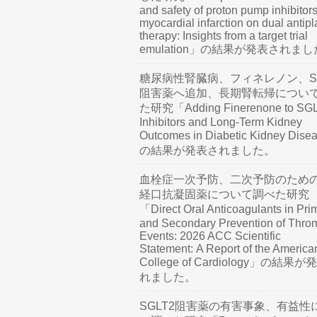
and safety of proton pump inhibitors
myocardial infarction on dual antipl
therapy: Insights from a target trial
emulation」の結果が発表されま
糖尿病性腎臓病、フィネレノン、SG
阻害薬へ追加、長期腎転帰につい
た研究「Adding Finerenone to SG
Inhibitors and Long-Term Kidney
Outcomes in Diabetic Kidney Dis
の結果が発表されました。
血栓症一次予防、二次予防のため
経口抗凝固薬について調べた研究
「Direct Oral Anticoagulants in Pri
and Secondary Prevention of Thro
Events: 2026 ACC Scientific
Statement: A Report of the America
College of Cardiology」の結果
れました。
SGLT2阻害薬の有害事象、有益性