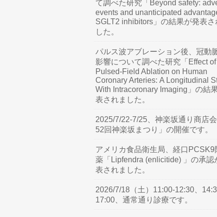
て調べた研究「Beyond safety: adve
events and unanticipated advantag
SGLT2 inhibitors」の結果が発表
した。
パルス波アブレーション後、冠動
影響について調べた研究「Effect of
Pulsed-Field Ablation on Human
Coronary Arteries: A Longitudinal S
With Intracoronary Imaging」の
表されました。
2025/7/22-7/25、神楽坂通り商店
52回神楽坂まつり」の開催です。
アメリカ食品衛生局、経口PCSK9
薬「Lipfendra (enlicitide) 」の承
表されました。
2026/7/18（土）11:00-12:30、14:3
17:00、通常通り診療です。