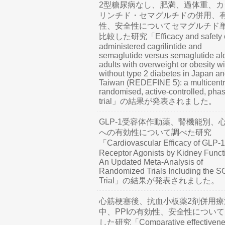
2型糖尿病なし、肥満、過体重、カ
リンチド・セマグルチドの併用、
性、安全性についてセマグルチド
比較した研究「Efficacy and safety o
administered cagrilintide and
semaglutide versus semaglutide al
adults with overweight or obesity wi
without type 2 diabetes in Japan a
Taiwan (REDEFINE 5): a multicentr
randomised, active-controlled, pha
trial」の結果が発表されました。
GLP-1受容体作動薬、腎機能別、
への有効性について調べた研究
「Cardiovascular Efficacy of GLP-1
Receptor Agonists by Kidney Funct
An Updated Meta-Analysis of
Randomized Trials Including the 
Trial」の結果が発表されました。
心筋梗塞後、抗血小板薬2剤併用療
中、PPIの有効性、安全性につい
した研究「Comparative effectivene