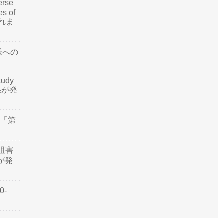
rse
es of
されま
脈への
tudy
結果が発
会「第
阻害
認が発
0-