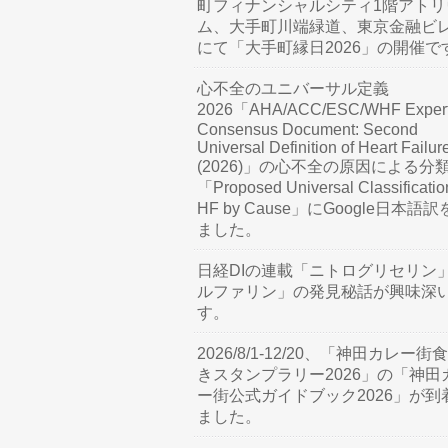
町フィナンシャルシティ1階アトリ
ム、大手町川端緑道、東京金融ビ
にて「大手町縁日2026」の開催で
心不全のユニバーサル定義
2026「AHA/ACC/ESC/WHF Exper
Consensus Document: Second
Universal Definition of Heart Failur
(2026)」の心不全の原因による分
「Proposed Universal Classificatio
HF by Cause」にGoogle日本語
ました。
日経DIの連載「ニトログリセリン
ルファリン」の発見秘話が興味深
す。
2026/8/1-12/20、「神田カレー街
きスタンプラリー2026」の「神田
ー街公式ガイドブック2026」が到
ました。