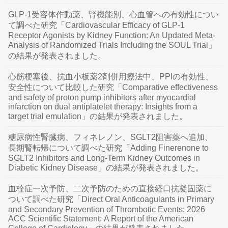
GLP-1受容体作動薬、腎機能別、心血管への有効性につい
て調べた研究「Cardiovascular Efficacy of GLP-1
Receptor Agonists by Kidney Function: An Updated Meta-
Analysis of Randomized Trials Including the SOUL Trial」
の結果が発表されました。
心筋梗塞後、抗血小板薬2剤併用療法中、PPIの有効性、
安全性について比較した研究「Comparative effectiveness
and safety of proton pump inhibitors after myocardial
infarction on dual antiplatelet therapy: Insights from a
target trial emulation」の結果が発表されました。
糖尿病性腎臓病、フィネレノン、SGLT2阻害薬へ追加、
長期腎転帰について調べた研究「Adding Finerenone to
SGLT2 Inhibitors and Long-Term Kidney Outcomes in
Diabetic Kidney Disease」の結果が発表されました。
血栓症一次予防、二次予防のための直接経口抗凝固薬に
ついて調べた研究「Direct Oral Anticoagulants in Primary
and Secondary Prevention of Thrombotic Events: 2026
ACC Scientific Statement: A Report of the American