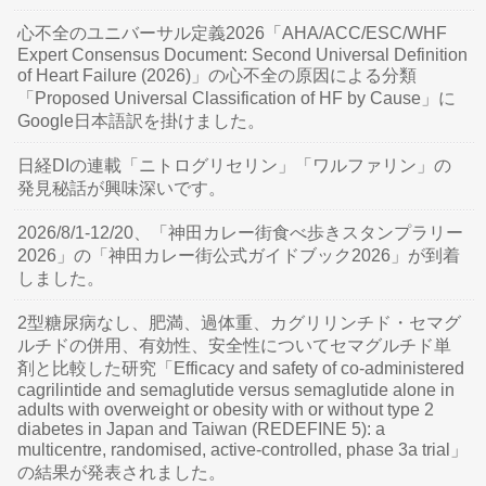
心不全のユニバーサル定義2026「AHA/ACC/ESC/WHF
Expert Consensus Document: Second Universal Definition
of Heart Failure (2026)」の心不全の原因による分類
「Proposed Universal Classification of HF by Cause」に
Google日本語訳を掛けました。
日経DIの連載「ニトログリセリン」「ワルファリン」の
発見秘話が興味深いです。
2026/8/1-12/20、「神田カレー街食べ歩きスタンプラリー
2026」の「神田カレー街公式ガイドブック2026」が到着
しました。
2型糖尿病なし、肥満、過体重、カグリリンチド・セマグ
ルチドの併用、有効性、安全性についてセマグルチド単
剤と比較した研究「Efficacy and safety of co-administered
cagrilintide and semaglutide versus semaglutide alone in
adults with overweight or obesity with or without type 2
diabetes in Japan and Taiwan (REDEFINE 5): a
multicentre, randomised, active-controlled, phase 3a trial」
の結果が発表されました。