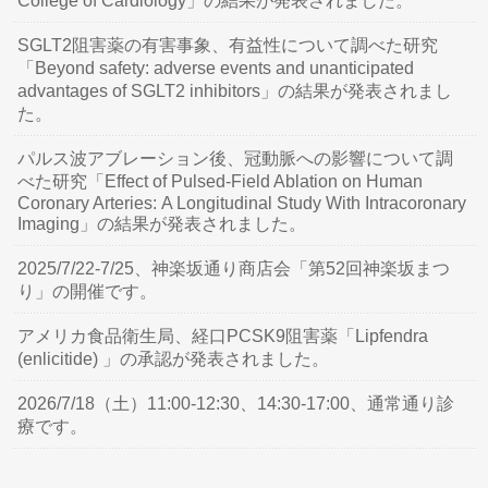
College of Cardiology」の結果が発表されました。
SGLT2阻害薬の有害事象、有益性について調べた研究
「Beyond safety: adverse events and unanticipated
advantages of SGLT2 inhibitors」の結果が発表されまし
た。
パルス波アブレーション後、冠動脈への影響について調
べた研究「Effect of Pulsed-Field Ablation on Human
Coronary Arteries: A Longitudinal Study With Intracoronary
Imaging」の結果が発表されました。
2025/7/22-7/25、神楽坂通り商店会「第52回神楽坂まつ
り」の開催です。
アメリカ食品衛生局、経口PCSK9阻害薬「Lipfendra
(enlicitide) 」の承認が発表されました。
2026/7/18（土）11:00-12:30、14:30-17:00、通常通り診
療です。