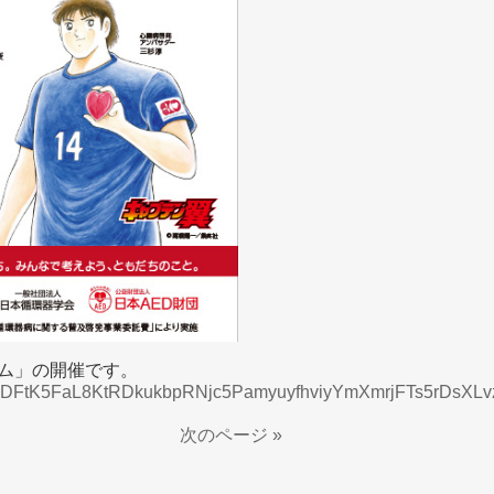
ウム」の開催です。
76Gk1DFtK5FaL8KtRDkukbpRNjc5PamyuyfhviyYmXmrjFTs5rDsXLv
次のページ »