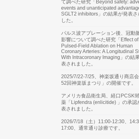
て調べた研究「Beyond safety: adve
events and unanticipated advantag
SGLT2 inhibitors」の結果が発表
した。
パルス波アブレーション後、冠動
影響について調べた研究「Effect of
Pulsed-Field Ablation on Human
Coronary Arteries: A Longitudinal S
With Intracoronary Imaging」の
表されました。
2025/7/22-7/25、神楽坂通り商店
52回神楽坂まつり」の開催です。
アメリカ食品衛生局、経口PCSK9
薬「Lipfendra (enlicitide) 」の承
表されました。
2026/7/18（土）11:00-12:30、14:3
17:00、通常通り診療です。