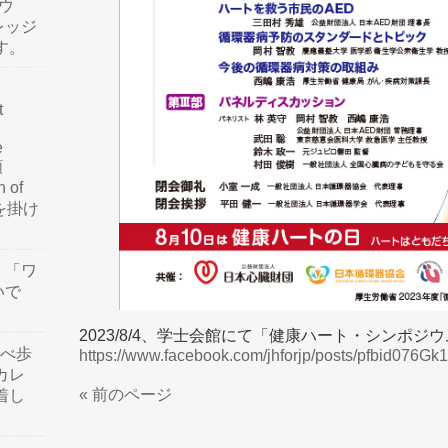
ウ
レッジ
す。
t
e
類
n of
訳を掛け
」「ワ
いで
2023/8/4、学士会館にて「健康ハート・シンポジ
食べ歩
https://www.facebook.com/jhforjp/posts/pfbid0
カレ
« 前のページ
着し