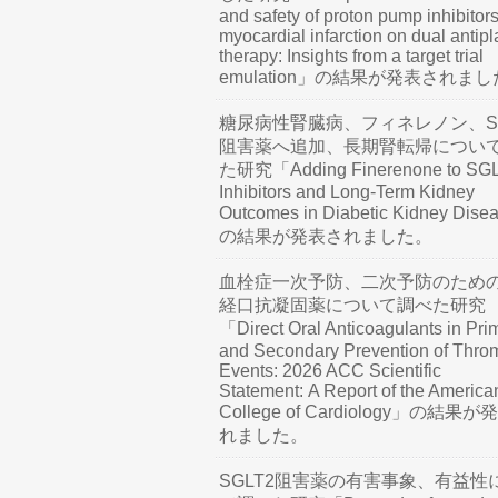
and safety of proton pump inhibitors
myocardial infarction on dual antipl
therapy: Insights from a target trial
emulation」の結果が発表されま
糖尿病性腎臓病、フィネレノン、SG
阻害薬へ追加、長期腎転帰につい
た研究「Adding Finerenone to SG
Inhibitors and Long-Term Kidney
Outcomes in Diabetic Kidney Dis
の結果が発表されました。
血栓症一次予防、二次予防のため
経口抗凝固薬について調べた研究
「Direct Oral Anticoagulants in Pri
and Secondary Prevention of Thro
Events: 2026 ACC Scientific
Statement: A Report of the America
College of Cardiology」の結果
れました。
SGLT2阻害薬の有害事象、有益性