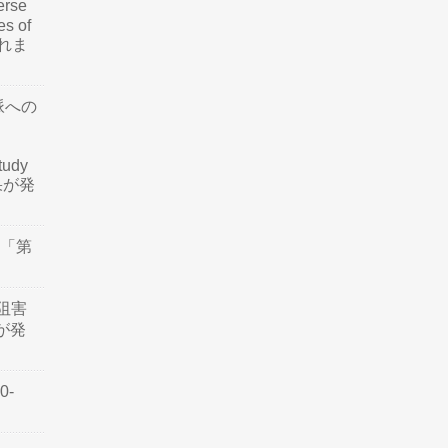
rse
es of
されま
脈への
tudy
結果が発
会「第
阻害
認が発
0-