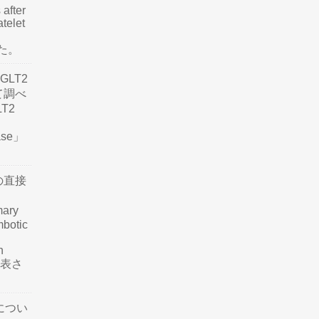
 after
atelet
した。
LT2
て調べ
LT2
ease」
の直接
mary
mbotic
n
が発表さ
につい