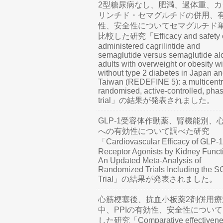
2型糖尿病なし、肥満、過体重、カ
リンチド・セマグルチドの併用、
性、安全性についてセマグルチド
比較した研究「Efficacy and safety o
administered cagrilintide and
semaglutide versus semaglutide al
adults with overweight or obesity wi
without type 2 diabetes in Japan a
Taiwan (REDEFINE 5): a multicentr
randomised, active-controlled, pha
trial」の結果が発表されました。
GLP-1受容体作動薬、腎機能別、
への有効性について調べた研究
「Cardiovascular Efficacy of GLP-1
Receptor Agonists by Kidney Funct
An Updated Meta-Analysis of
Randomized Trials Including the 
Trial」の結果が発表されました。
心筋梗塞後、抗血小板薬2剤併用療
中、PPIの有効性、安全性につい
した研究「Comparative effectivene