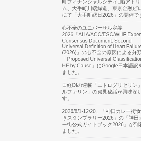
町フィナンシャルシティ1階アトリ
ム、大手町川端緑道、東京金融ビ
にて「大手町縁日2026」の開催で
心不全のユニバーサル定義
2026「AHA/ACC/ESC/WHF Exper
Consensus Document: Second
Universal Definition of Heart Failur
(2026)」の心不全の原因による分
「Proposed Universal Classificatio
HF by Cause」にGoogle日本語
ました。
日経DIの連載「ニトログリセリン
ルファリン」の発見秘話が興味深
す。
2026/8/1-12/20、「神田カレー街
きスタンプラリー2026」の「神田
ー街公式ガイドブック2026」が到
ました。