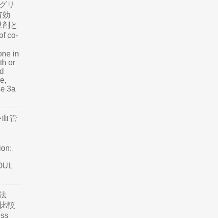
グリ
有効
単剤と
f co-
one in
th or
nd
e,
se 3a
心血管
ion:
SOUL
法
て比較
ss