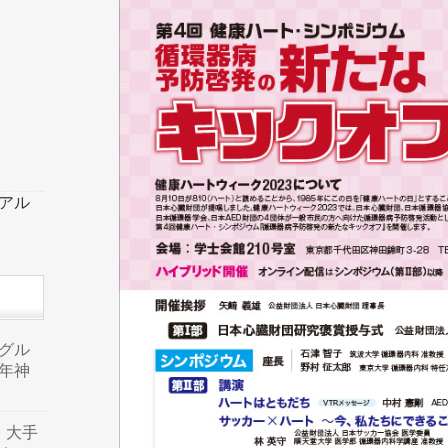
ーアル
品グル
年神
り、大手