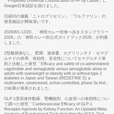
「Proposed Universal Classification of HF by Cause」に
Google日本語訳を掛けました。
日経DIの連載「ニトログリセリン」「ワルファリン」の
発見秘話が興味深いです。
2026/8/1-12/20、「神田カレー街食べ歩きスタンプラリー
2026」の「神田カレー街公式ガイドブック2026」が到着
しました。
2型糖尿病なし、肥満、過体重、カグリリンチド・セマグ
ルチドの併用、有効性、安全性についてセマグルチド単
剤と比較した研究「Efficacy and safety of co-administered
cagrilintide and semaglutide versus semaglutide alone in
adults with overweight or obesity with or without type 2
diabetes in Japan and Taiwan (REDEFINE 5): a
multicentre, randomised, active-controlled, phase 3a trial」
の結果が発表されました。
GLP-1受容体作動薬、腎機能別、心血管への有効性につい
て調べた研究「Cardiovascular Efficacy of GLP-1
Receptor Agonists by Kidney Function: An Updated Meta-
Analysis of Randomized Trials Including the SOUL Trial」