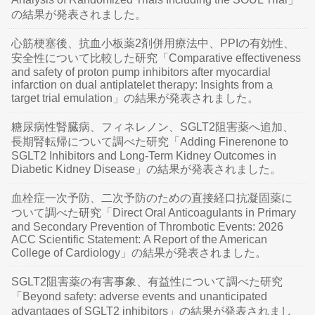
の結果が発表されました。
心筋梗塞後、抗血小板薬2剤併用療法中、PPIの有効性、
安全性について比較した研究「Comparative effectiveness
and safety of proton pump inhibitors after myocardial
infarction on dual antiplatelet therapy: Insights from a
target trial emulation」の結果が発表されました。
糖尿病性腎臓病、フィネレノン、SGLT2阻害薬へ追加、
長期腎転帰について調べた研究「Adding Finerenone to
SGLT2 Inhibitors and Long-Term Kidney Outcomes in
Diabetic Kidney Disease」の結果が発表されました。
血栓症一次予防、二次予防のための直接経口抗凝固薬に
ついて調べた研究「Direct Oral Anticoagulants in Primary
and Secondary Prevention of Thrombotic Events: 2026
ACC Scientific Statement: A Report of the American
College of Cardiology」の結果が発表されました。
SGLT2阻害薬の有害事象、有益性について調べた研究
「Beyond safety: adverse events and unanticipated
advantages of SGLT2 inhibitors」の結果が発表されまし