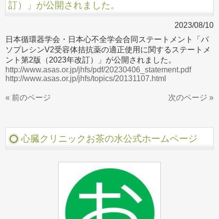
訂）」が公開されました。
2023/08/10
日本循環器学会・日本心不全学会合同ステートメント「バ
ソプレシンV2受容体拮抗薬の適正使用に関するステートメ
ント第2版（2023年改訂）」が公開されました。
http://www.asas.or.jp/jhfs/pdf/20230406_statement.pdf
http://www.asas.or.jp/jhfs/topics/20131107.html
« 前のページ
次のページ »
心臓クリニックお茶の水公式ホームページ