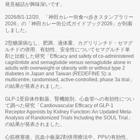
発見秘話が興味深いです。
2026/8/1-12/20、「神田カレー街食べ歩きスタンプラリー
2026」の「神田カレー街公式ガイドブック2026」が到着
しました。
2型糖尿病なし、肥満、過体重、カグリリンチド・セマグ
ルチドの併用、有効性、安全性についてセマグルチド単
剤と比較した研究「Efficacy and safety of co-administered
cagrilintide and semaglutide versus semaglutide alone in
adults with overweight or obesity with or without type 2
diabetes in Japan and Taiwan (REDEFINE 5): a
multicentre, randomised, active-controlled, phase 3a trial」
の結果が発表されました。
GLP-1受容体作動薬、腎機能別、心血管への有効性につい
て調べた研究「Cardiovascular Efficacy of GLP-1
Receptor Agonists by Kidney Function: An Updated Meta-
Analysis of Randomized Trials Including the SOUL Trial」
の結果が発表されました。
心筋梗塞後、抗血小板薬2剤併用療法中、PPIの有効性、