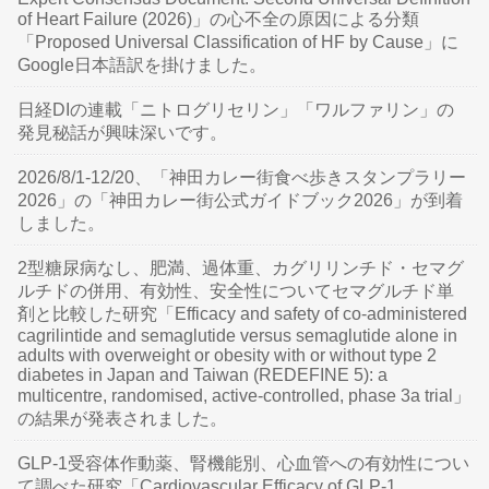
of Heart Failure (2026)」の心不全の原因による分類
「Proposed Universal Classification of HF by Cause」に
Google日本語訳を掛けました。
日経DIの連載「ニトログリセリン」「ワルファリン」の
発見秘話が興味深いです。
2026/8/1-12/20、「神田カレー街食べ歩きスタンプラリー
2026」の「神田カレー街公式ガイドブック2026」が到着
しました。
2型糖尿病なし、肥満、過体重、カグリリンチド・セマグ
ルチドの併用、有効性、安全性についてセマグルチド単
剤と比較した研究「Efficacy and safety of co-administered
cagrilintide and semaglutide versus semaglutide alone in
adults with overweight or obesity with or without type 2
diabetes in Japan and Taiwan (REDEFINE 5): a
multicentre, randomised, active-controlled, phase 3a trial」
の結果が発表されました。
GLP-1受容体作動薬、腎機能別、心血管への有効性につい
て調べた研究「Cardiovascular Efficacy of GLP-1