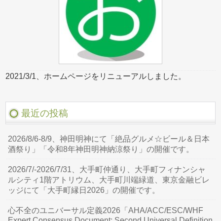
2021/3/1、ホームページをリニューアルしました。
最近の投稿
2026/8/6-8/9、神田明神にて「絶品グルメ☆ビール＆日本
酒祭り」「令和8年神田明神納涼祭り」の開催です。
2026/7/-2026/7/31、大手町仲通り、大手町フィナンシャ
ルシティ1階アトリウム、大手町川端緑道、東京金融ビレ
ッジにて「大手町縁日2026」の開催です。
心不全のユニバーサル定義2026「AHA/ACC/ESC/WHF
Expert Consensus Document: Second Universal Definition