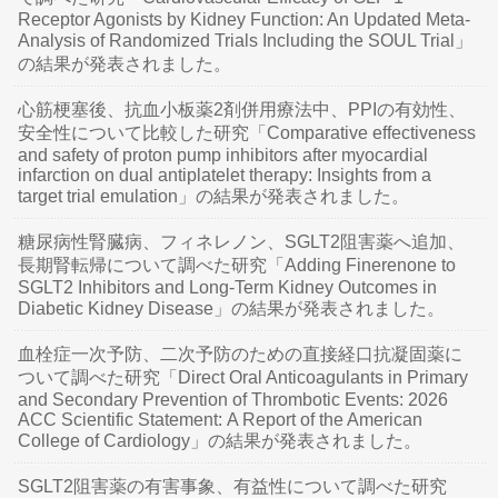
Receptor Agonists by Kidney Function: An Updated Meta-
Analysis of Randomized Trials Including the SOUL Trial」
の結果が発表されました。
心筋梗塞後、抗血小板薬2剤併用療法中、PPIの有効性、
安全性について比較した研究「Comparative effectiveness
and safety of proton pump inhibitors after myocardial
infarction on dual antiplatelet therapy: Insights from a
target trial emulation」の結果が発表されました。
糖尿病性腎臓病、フィネレノン、SGLT2阻害薬へ追加、
長期腎転帰について調べた研究「Adding Finerenone to
SGLT2 Inhibitors and Long-Term Kidney Outcomes in
Diabetic Kidney Disease」の結果が発表されました。
血栓症一次予防、二次予防のための直接経口抗凝固薬に
ついて調べた研究「Direct Oral Anticoagulants in Primary
and Secondary Prevention of Thrombotic Events: 2026
ACC Scientific Statement: A Report of the American
College of Cardiology」の結果が発表されました。
SGLT2阻害薬の有害事象、有益性について調べた研究