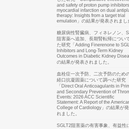
and safety of proton pump inhibitors
myocardial infarction on dual antipl
therapy: Insights from a target trial
emulation」の結果が発表されま
糖尿病性腎臓病、フィネレノン、SG
阻害薬へ追加、長期腎転帰につい
た研究「Adding Finerenone to SG
Inhibitors and Long-Term Kidney
Outcomes in Diabetic Kidney Dis
の結果が発表されました。
血栓症一次予防、二次予防のため
経口抗凝固薬について調べた研究
「Direct Oral Anticoagulants in Pri
and Secondary Prevention of Thro
Events: 2026 ACC Scientific
Statement: A Report of the America
College of Cardiology」の結果
れました。
SGLT2阻害薬の有害事象、有益性