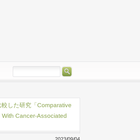
た研究「Comparative
ts With Cancer-Associated
2023/09/04