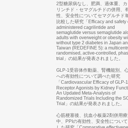
2型糖尿病なし、肥満、過体重、カ
リンチド・セマグルチドの併用、
性、安全性についてセマグルチド
比較した研究「Efficacy and safety o
administered cagrilintide and
semaglutide versus semaglutide al
adults with overweight or obesity wi
without type 2 diabetes in Japan a
Taiwan (REDEFINE 5): a multicentr
randomised, active-controlled, pha
trial」の結果が発表されました。
GLP-1受容体作動薬、腎機能別、
への有効性について調べた研究
「Cardiovascular Efficacy of GLP-1
Receptor Agonists by Kidney Funct
An Updated Meta-Analysis of
Randomized Trials Including the 
Trial」の結果が発表されました。
心筋梗塞後、抗血小板薬2剤併用療
中、PPIの有効性、安全性につい
した研究「Comparative effectivene