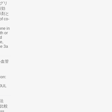
グリ
有効
単剤と
f co-
one in
th or
nd
e,
se 3a
心血管
ion:
SOUL
法
て比較
ss