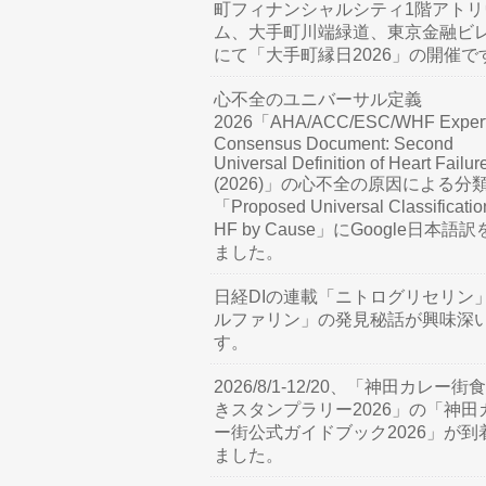
町フィナンシャルシティ1階アトリ
ム、大手町川端緑道、東京金融ビ
にて「大手町縁日2026」の開催で
心不全のユニバーサル定義
2026「AHA/ACC/ESC/WHF Exper
Consensus Document: Second
Universal Definition of Heart Failur
(2026)」の心不全の原因による分
「Proposed Universal Classificatio
HF by Cause」にGoogle日本語
ました。
日経DIの連載「ニトログリセリン
ルファリン」の発見秘話が興味深
す。
2026/8/1-12/20、「神田カレー街
きスタンプラリー2026」の「神田
ー街公式ガイドブック2026」が到
ました。