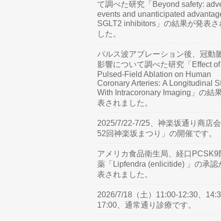
て調べた研究「Beyond safety: adve
events and unanticipated advantag
SGLT2 inhibitors」の結果が発表
した。
パルス波アブレーション後、冠動
影響について調べた研究「Effect of
Pulsed-Field Ablation on Human
Coronary Arteries: A Longitudinal S
With Intracoronary Imaging」の
表されました。
2025/7/22-7/25、神楽坂通り商店
52回神楽坂まつり」の開催です。
アメリカ食品衛生局、経口PCSK9
薬「Lipfendra (enlicitide) 」の承
表されました。
2026/7/18（土）11:00-12:30、14:3
17:00、通常通り診療です。