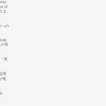
rse
es of
されま
脈への
tudy
結果が発
会「第
阻害
認が発
0-