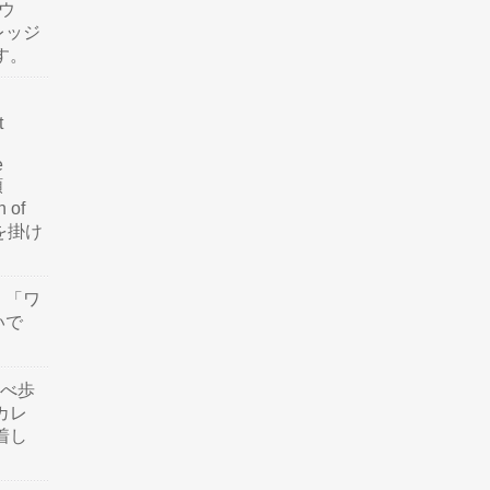
ウ
レッジ
す。
t
e
類
n of
訳を掛け
」「ワ
いで
食べ歩
カレ
着し