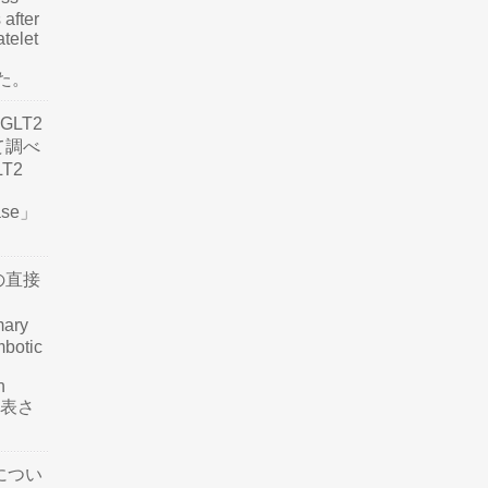
 after
atelet
した。
LT2
て調べ
LT2
ease」
の直接
mary
mbotic
n
が発表さ
につい