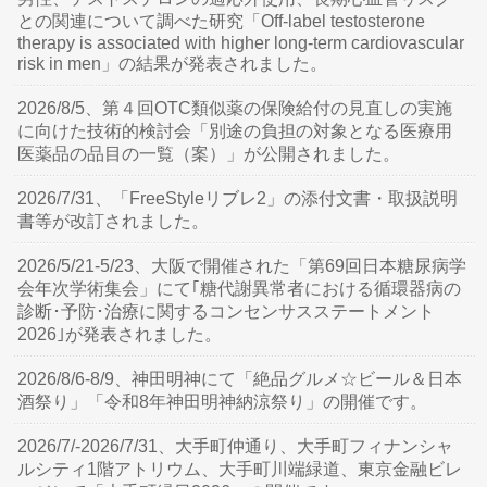
との関連について調べた研究「Off-label testosterone
therapy is associated with higher long-term cardiovascular
risk in men」の結果が発表されました。
2026/8/5、第４回OTC類似薬の保険給付の見直しの実施
に向けた技術的検討会「別途の負担の対象となる医療用
医薬品の品目の一覧（案）」が公開されました。
2026/7/31、「FreeStyleリブレ2」の添付文書・取扱説明
書等が改訂されました。
2026/5/21-5/23、大阪で開催された「第69回日本糖尿病学
会年次学術集会」にて｢糖代謝異常者における循環器病の
診断･予防･治療に関するコンセンサスステートメント
2026｣が発表されました。
2026/8/6-8/9、神田明神にて「絶品グルメ☆ビール＆日本
酒祭り」「令和8年神田明神納涼祭り」の開催です。
2026/7/-2026/7/31、大手町仲通り、大手町フィナンシャ
ルシティ1階アトリウム、大手町川端緑道、東京金融ビレ