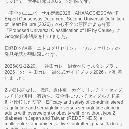
ッジにて「大手町縁日2026」の開催です。
心不全のユニバーサル定義2026「AHA/ACC/ESC/WHF
Expert Consensus Document: Second Universal Definition
of Heart Failure (2026)」の心不全の原因による分類
「Proposed Universal Classification of HF by Cause」に
Google日本語訳を掛けました。
日経DIの連載「ニトログリセリン」「ワルファリン」の
発見秘話が興味深いです。
2026/8/1-12/20、「神田カレー街食べ歩きスタンプラリー
2026」の「神田カレー街公式ガイドブック2026」が到着
しました。
2型糖尿病なし、肥満、過体重、カグリリンチド・セマグ
ルチドの併用、有効性、安全性についてセマグルチド単
剤と比較した研究「Efficacy and safety of co-administered
cagrilintide and semaglutide versus semaglutide alone in
adults with overweight or obesity with or without type 2
diabetes in Japan and Taiwan (REDEFINE 5): a
multicentre, randomised, active-controlled, phase 3a trial」