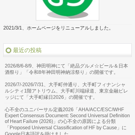
2021/3/1、ホームページをリニューアルしました。
最近の投稿
2026/8/6-8/9、神田明神にて「絶品グルメ☆ビール＆日本
酒祭り」「令和8年神田明神納涼祭り」の開催です。
2026/7/-2026/7/31、大手町仲通り、大手町フィナンシャ
ルシティ1階アトリウム、大手町川端緑道、東京金融ビレ
ッジにて「大手町縁日2026」の開催です。
心不全のユニバーサル定義2026「AHA/ACC/ESC/WHF
Expert Consensus Document: Second Universal Definition
of Heart Failure (2026)」の心不全の原因による分類
「Proposed Universal Classification of HF by Cause」に
Google日本語訳を掛けました。