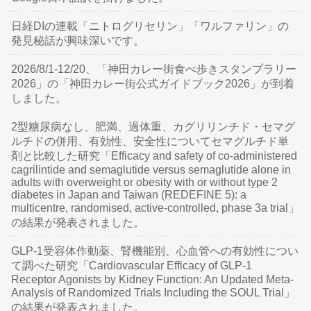
日経DIの連載「ニトログリセリン」「ワルファリン」の
発見秘話が興味深いです。
2026/8/1-12/20、「神田カレー街食べ歩きスタンプラリー
2026」の「神田カレー街公式ガイドブック2026」が到着
しました。
2型糖尿病なし、肥満、過体重、カグリリンチド・セマグ
ルチドの併用、有効性、安全性についてセマグルチド単
剤と比較した研究「Efficacy and safety of co-administered
cagrilintide and semaglutide versus semaglutide alone in
adults with overweight or obesity with or without type 2
diabetes in Japan and Taiwan (REDEFINE 5): a
multicentre, randomised, active-controlled, phase 3a trial」
の結果が発表されました。
GLP-1受容体作動薬、腎機能別、心血管への有効性につい
て調べた研究「Cardiovascular Efficacy of GLP-1
Receptor Agonists by Kidney Function: An Updated Meta-
Analysis of Randomized Trials Including the SOUL Trial」
の結果が発表されました。