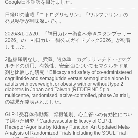
Google日本語訳を掛けました。
日経DIの連載「ニトログリセリン」「ワルファリン」の
発見秘話が興味深いです。
2026/8/1-12/20、「神田カレー街食べ歩きスタンプラリー
2026」の「神田カレー街公式ガイドブック2026」が到着
しました。
2型糖尿病なし、肥満、過体重、カグリリンチド・セマグ
ルチドの併用、有効性、安全性についてセマグルチド単
剤と比較した研究「Efficacy and safety of co-administered
cagrilintide and semaglutide versus semaglutide alone in
adults with overweight or obesity with or without type 2
diabetes in Japan and Taiwan (REDEFINE 5): a
multicentre, randomised, active-controlled, phase 3a trial」
の結果が発表されました。
GLP-1受容体作動薬、腎機能別、心血管への有効性につい
て調べた研究「Cardiovascular Efficacy of GLP-1
Receptor Agonists by Kidney Function: An Updated Meta-
Analysis of Randomized Trials Including the SOUL Trial」