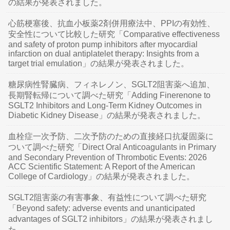
の結果が発表されました。
心筋梗塞後、抗血小板薬2剤併用療法中、PPIの有効性、
安全性について比較した研究「Comparative effectiveness
and safety of proton pump inhibitors after myocardial
infarction on dual antiplatelet therapy: Insights from a
target trial emulation」の結果が発表されました。
糖尿病性腎臓病、フィネレノン、SGLT2阻害薬へ追加、
長期腎転帰について調べた研究「Adding Finerenone to
SGLT2 Inhibitors and Long-Term Kidney Outcomes in
Diabetic Kidney Disease」の結果が発表されました。
血栓症一次予防、二次予防のための直接経口抗凝固薬に
ついて調べた研究「Direct Oral Anticoagulants in Primary
and Secondary Prevention of Thrombotic Events: 2026
ACC Scientific Statement: A Report of the American
College of Cardiology」の結果が発表されました。
SGLT2阻害薬の有害事象、有益性について調べた研究
「Beyond safety: adverse events and unanticipated
advantages of SGLT2 inhibitors」の結果が発表されまし
た。