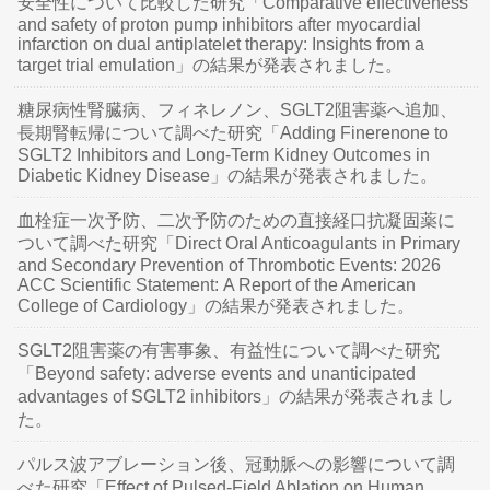
安全性について比較した研究「Comparative effectiveness
and safety of proton pump inhibitors after myocardial
infarction on dual antiplatelet therapy: Insights from a
target trial emulation」の結果が発表されました。
糖尿病性腎臓病、フィネレノン、SGLT2阻害薬へ追加、
長期腎転帰について調べた研究「Adding Finerenone to
SGLT2 Inhibitors and Long-Term Kidney Outcomes in
Diabetic Kidney Disease」の結果が発表されました。
血栓症一次予防、二次予防のための直接経口抗凝固薬に
ついて調べた研究「Direct Oral Anticoagulants in Primary
and Secondary Prevention of Thrombotic Events: 2026
ACC Scientific Statement: A Report of the American
College of Cardiology」の結果が発表されました。
SGLT2阻害薬の有害事象、有益性について調べた研究
「Beyond safety: adverse events and unanticipated
advantages of SGLT2 inhibitors」の結果が発表されまし
た。
パルス波アブレーション後、冠動脈への影響について調
べた研究「Effect of Pulsed-Field Ablation on Human