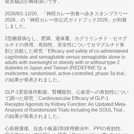
発見秘話が興味深いです。
2026/8/1-12/20、「神田カレー街食べ歩きスタンプラリー
2026」の「神田カレー街公式ガイドブック2026」が到着
しました。
2型糖尿病なし、肥満、過体重、カグリリンチド・セマグ
ルチドの併用、有効性、安全性についてセマグルチド単
剤と比較した研究「Efficacy and safety of co-administered
cagrilintide and semaglutide versus semaglutide alone in
adults with overweight or obesity with or without type 2
diabetes in Japan and Taiwan (REDEFINE 5): a
multicentre, randomised, active-controlled, phase 3a trial」
の結果が発表されました。
GLP-1受容体作動薬、腎機能別、心血管への有効性につい
て調べた研究「Cardiovascular Efficacy of GLP-1
Receptor Agonists by Kidney Function: An Updated Meta-
Analysis of Randomized Trials Including the SOUL Trial」
の結果が発表されました。
心筋梗塞後、抗血小板薬2剤併用療法中、PPIの有効性、