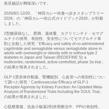
発見秘話が興味深いです。
2026/8/1-12/20、「神田カレー街食べ歩きスタンプラリー
2026」の「神田カレー街公式ガイドブック2026」が到着
しました。
2型糖尿病なし、肥満、過体重、カグリリンチド・セマグ
ルチドの併用、有効性、安全性についてセマグルチド単
剤と比較した研究「Efficacy and safety of co-administered
cagrilintide and semaglutide versus semaglutide alone in
adults with overweight or obesity with or without type 2
diabetes in Japan and Taiwan (REDEFINE 5): a
multicentre, randomised, active-controlled, phase 3a trial」
の結果が発表されました。
GLP-1受容体作動薬、腎機能別、心血管への有効性につい
て調べた研究「Cardiovascular Efficacy of GLP-1
Receptor Agonists by Kidney Function: An Updated Meta-
Analysis of Randomized Trials Including the SOUL Trial」
の結果が発表されました。
心筋梗塞後、抗血小板薬2剤併用療法中、PPIの有効性、