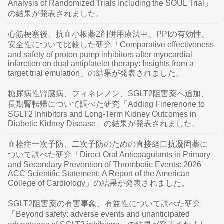
Analysis of Randomized Trials Including the SOUL Trial」
の結果が発表されました。
心筋梗塞後、抗血小板薬2剤併用療法中、PPIの有効性、
安全性について比較した研究「Comparative effectiveness
and safety of proton pump inhibitors after myocardial
infarction on dual antiplatelet therapy: Insights from a
target trial emulation」の結果が発表されました。
糖尿病性腎臓病、フィネレノン、SGLT2阻害薬へ追加、
長期腎転帰について調べた研究「Adding Finerenone to
SGLT2 Inhibitors and Long-Term Kidney Outcomes in
Diabetic Kidney Disease」の結果が発表されました。
血栓症一次予防、二次予防のための直接経口抗凝固薬に
ついて調べた研究「Direct Oral Anticoagulants in Primary
and Secondary Prevention of Thrombotic Events: 2026
ACC Scientific Statement: A Report of the American
College of Cardiology」の結果が発表されました。
SGLT2阻害薬の有害事象、有益性について調べた研究
「Beyond safety: adverse events and unanticipated