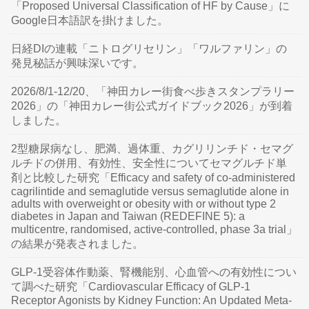
「Proposed Universal Classification of HF by Cause」に
Google日本語訳を掛けました。
日経DIの連載「ニトログリセリン」「ワルファリン」の
発見秘話が興味深いです。
2026/8/1-12/20、「神田カレー街食べ歩きスタンプラリー
2026」の「神田カレー街公式ガイドブック2026」が到着
しました。
2型糖尿病なし、肥満、過体重、カグリリンチド・セマグ
ルチドの併用、有効性、安全性についてセマグルチド単
剤と比較した研究「Efficacy and safety of co-administered
cagrilintide and semaglutide versus semaglutide alone in
adults with overweight or obesity with or without type 2
diabetes in Japan and Taiwan (REDEFINE 5): a
multicentre, randomised, active-controlled, phase 3a trial」
の結果が発表されました。
GLP-1受容体作動薬、腎機能別、心血管への有効性につい
て調べた研究「Cardiovascular Efficacy of GLP-1
Receptor Agonists by Kidney Function: An Updated Meta-