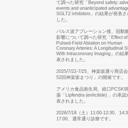
て調べた研究「Beyond safety: adve
events and unanticipated advantag
SGLT2 inhibitors」の結果が発表
した。
パルス波アブレーション後、冠動
影響について調べた研究「Effect of
Pulsed-Field Ablation on Human
Coronary Arteries: A Longitudinal S
With Intracoronary Imaging」の
表されました。
2025/7/22-7/25、神楽坂通り商店
52回神楽坂まつり」の開催です。
アメリカ食品衛生局、経口PCSK9
薬「Lipfendra (enlicitide) 」の承
表されました。
2026/7/18（土）11:00-12:30、14:3
17:00、通常通り診療です。