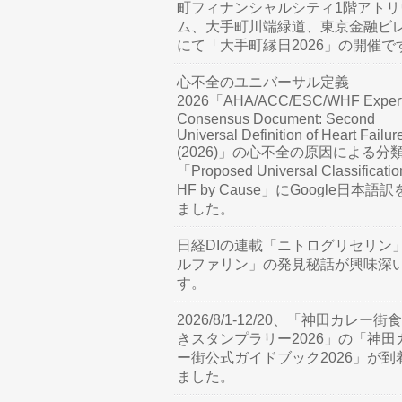
町フィナンシャルシティ1階アトリ
ム、大手町川端緑道、東京金融ビ
にて「大手町縁日2026」の開催で
心不全のユニバーサル定義
2026「AHA/ACC/ESC/WHF Exper
Consensus Document: Second
Universal Definition of Heart Failur
(2026)」の心不全の原因による分
「Proposed Universal Classificatio
HF by Cause」にGoogle日本語
ました。
日経DIの連載「ニトログリセリン
ルファリン」の発見秘話が興味深
す。
2026/8/1-12/20、「神田カレー街
きスタンプラリー2026」の「神田
ー街公式ガイドブック2026」が到
ました。