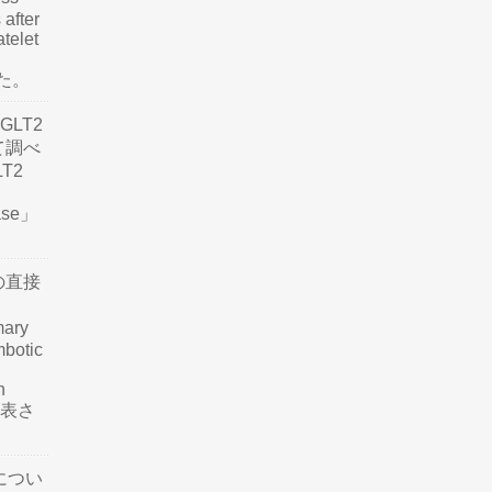
 after
atelet
した。
LT2
て調べ
LT2
ease」
の直接
mary
mbotic
n
が発表さ
につい