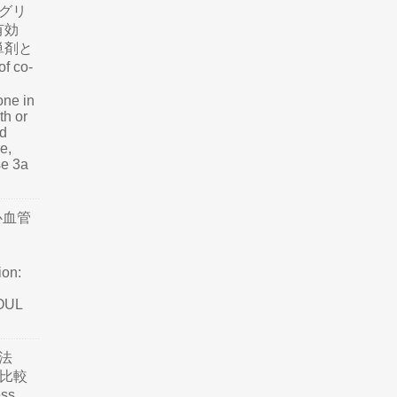
グリ
有効
単剤と
f co-
one in
th or
nd
e,
se 3a
心血管
ion:
SOUL
法
て比較
ss