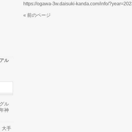
https://ogawa-3w.daisuki-kanda.com/info/?year=
« 前のページ
ーアル
品グル
年神
り、大手