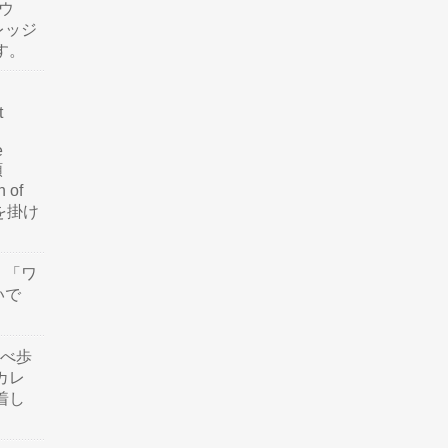
ウ
レッジ
す。
t
e
類
n of
訳を掛け
」「ワ
いで
食べ歩
カレ
着し