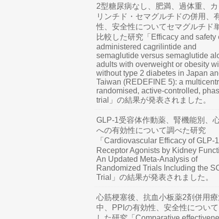
2型糖尿病なし、肥満、過体重、カ
リンチド・セマグルチドの併用、
性、安全性についてセマグルチド
比較した研究「Efficacy and safety o
administered cagrilintide and
semaglutide versus semaglutide al
adults with overweight or obesity wi
without type 2 diabetes in Japan a
Taiwan (REDEFINE 5): a multicentr
randomised, active-controlled, pha
trial」の結果が発表されました。
GLP-1受容体作動薬、腎機能別、
への有効性について調べた研究
「Cardiovascular Efficacy of GLP-1
Receptor Agonists by Kidney Funct
An Updated Meta-Analysis of
Randomized Trials Including the 
Trial」の結果が発表されました。
心筋梗塞後、抗血小板薬2剤併用療
中、PPIの有効性、安全性につい
した研究「Comparative effectivene