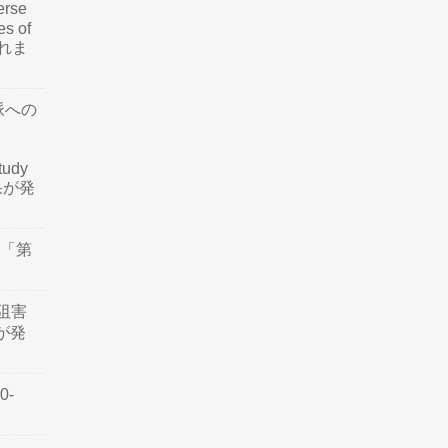
rse
es of
されま
脈への
tudy
結果が発
会「第
阻害
認が発
0-