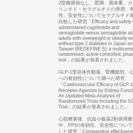
2型糖尿病なし、肥満、過体重、カ
リンチド・セマグルチドの併用、
性、安全性についてセマグルチド
比較した研究「Efficacy and safety o
administered cagrilintide and
semaglutide versus semaglutide al
adults with overweight or obesity wi
without type 2 diabetes in Japan a
Taiwan (REDEFINE 5): a multicentr
randomised, active-controlled, pha
trial」の結果が発表されました。
GLP-1受容体作動薬、腎機能別、
への有効性について調べた研究
「Cardiovascular Efficacy of GLP-1
Receptor Agonists by Kidney Funct
An Updated Meta-Analysis of
Randomized Trials Including the 
Trial」の結果が発表されました。
心筋梗塞後、抗血小板薬2剤併用療
中、PPIの有効性、安全性につい
した研究「Comparative effectivene