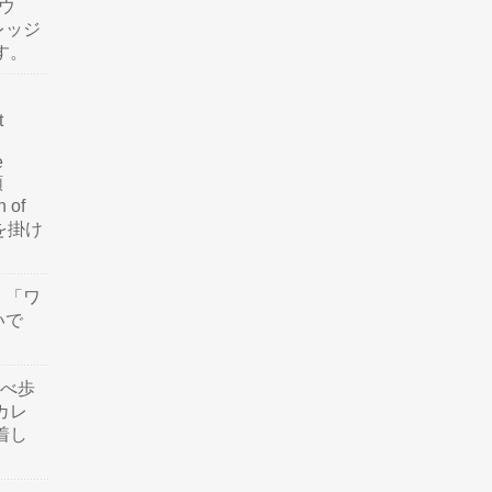
ウ
レッジ
す。
t
e
類
n of
訳を掛け
」「ワ
いで
食べ歩
カレ
着し