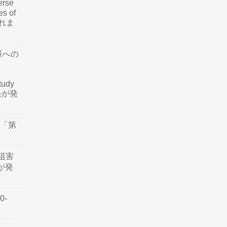
rse
es of
されま
脈への
tudy
結果が発
会「第
阻害
認が発
0-