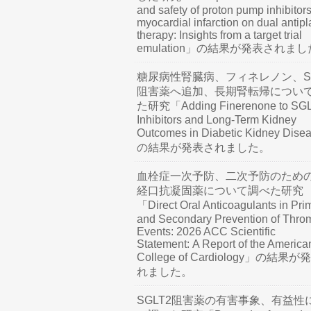
and safety of proton pump inhibitors
myocardial infarction on dual antipl
therapy: Insights from a target trial
emulation」の結果が発表されま
糖尿病性腎臓病、フィネレノン、SG
阻害薬へ追加、長期腎転帰につい
た研究「Adding Finerenone to SG
Inhibitors and Long-Term Kidney
Outcomes in Diabetic Kidney Dis
の結果が発表されました。
血栓症一次予防、二次予防のため
経口抗凝固薬について調べた研究
「Direct Oral Anticoagulants in Pri
and Secondary Prevention of Thro
Events: 2026 ACC Scientific
Statement: A Report of the America
College of Cardiology」の結果
れました。
SGLT2阻害薬の有害事象、有益性