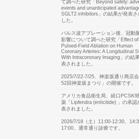
て調べた研究「Beyond safety: adve
events and unanticipated advantag
SGLT2 inhibitors」の結果が発表
した。
パルス波アブレーション後、冠動
影響について調べた研究「Effect of
Pulsed-Field Ablation on Human
Coronary Arteries: A Longitudinal S
With Intracoronary Imaging」の
表されました。
2025/7/22-7/25、神楽坂通り商店
52回神楽坂まつり」の開催です。
アメリカ食品衛生局、経口PCSK9
薬「Lipfendra (enlicitide) 」の承
表されました。
2026/7/18（土）11:00-12:30、14:3
17:00、通常通り診療です。