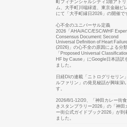
町フィナンシャルシティ1階アトリ
ム、大手町川端緑道、東京金融ビ
にて「大手町縁日2026」の開催で
心不全のユニバーサル定義
2026「AHA/ACC/ESC/WHF Exper
Consensus Document: Second
Universal Definition of Heart Failur
(2026)」の心不全の原因による分
「Proposed Universal Classificatio
HF by Cause」にGoogle日本語
ました。
日経DIの連載「ニトログリセリン
ルファリン」の発見秘話が興味深
す。
2026/8/1-12/20、「神田カレー街
きスタンプラリー2026」の「神田
ー街公式ガイドブック2026」が到
ました。