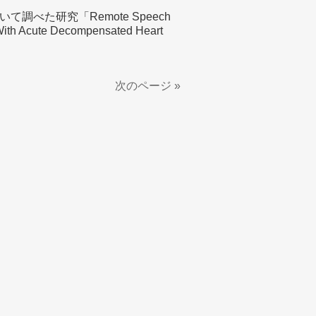
べた研究「Remote Speech
s With Acute Decompensated Heart
次のページ »