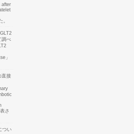
 after
atelet
した。
LT2
て調べ
LT2
ease」
の直接
mary
mbotic
n
が発表さ
につい