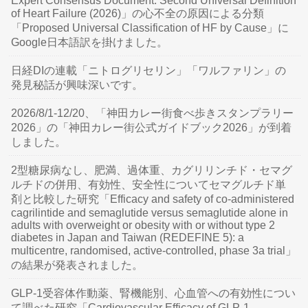
Expert Consensus Document: Second Universal Definition
of Heart Failure (2026)」の心不全の原因による分類
「Proposed Universal Classification of HF by Cause」に
Google日本語訳を掛けました。
日経DIの連載「ニトログリセリン」「ワルファリン」の
発見秘話が興味深いです。
2026/8/1-12/20、「神田カレー街食べ歩きスタンプラリー
2026」の「神田カレー街公式ガイドブック2026」が到着
しました。
2型糖尿病なし、肥満、過体重、カグリリンチド・セマグ
ルチドの併用、有効性、安全性についてセマグルチド単
剤と比較した研究「Efficacy and safety of co-administered
cagrilintide and semaglutide versus semaglutide alone in
adults with overweight or obesity with or without type 2
diabetes in Japan and Taiwan (REDEFINE 5): a
multicentre, randomised, active-controlled, phase 3a trial」
の結果が発表されました。
GLP-1受容体作動薬、腎機能別、心血管への有効性につい
て調べた研究「Cardiovascular Efficacy of GLP-1