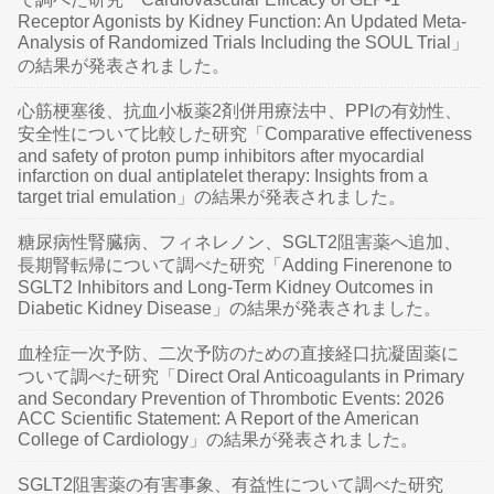
Receptor Agonists by Kidney Function: An Updated Meta-
Analysis of Randomized Trials Including the SOUL Trial」
の結果が発表されました。
心筋梗塞後、抗血小板薬2剤併用療法中、PPIの有効性、
安全性について比較した研究「Comparative effectiveness
and safety of proton pump inhibitors after myocardial
infarction on dual antiplatelet therapy: Insights from a
target trial emulation」の結果が発表されました。
糖尿病性腎臓病、フィネレノン、SGLT2阻害薬へ追加、
長期腎転帰について調べた研究「Adding Finerenone to
SGLT2 Inhibitors and Long-Term Kidney Outcomes in
Diabetic Kidney Disease」の結果が発表されました。
血栓症一次予防、二次予防のための直接経口抗凝固薬に
ついて調べた研究「Direct Oral Anticoagulants in Primary
and Secondary Prevention of Thrombotic Events: 2026
ACC Scientific Statement: A Report of the American
College of Cardiology」の結果が発表されました。
SGLT2阻害薬の有害事象、有益性について調べた研究