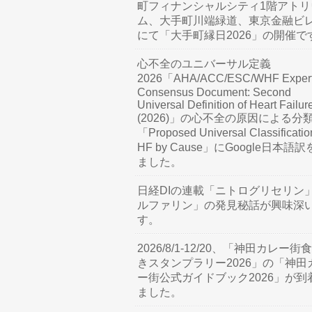
町フィナンシャルシティ1階アトリ
ム、大手町川端緑道、東京金融ビ
にて「大手町縁日2026」の開催で
心不全のユニバーサル定義
2026「AHA/ACC/ESC/WHF Exper
Consensus Document: Second
Universal Definition of Heart Failur
(2026)」の心不全の原因による分
「Proposed Universal Classificatio
HF by Cause」にGoogle日本語
ました。
日経DIの連載「ニトログリセリン
ルファリン」の発見秘話が興味深
す。
2026/8/1-12/20、「神田カレー街
きスタンプラリー2026」の「神田
ー街公式ガイドブック2026」が到
ました。