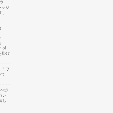
ウ
レッジ
す。
t
e
類
n of
訳を掛け
」「ワ
いで
食べ歩
カレ
着し