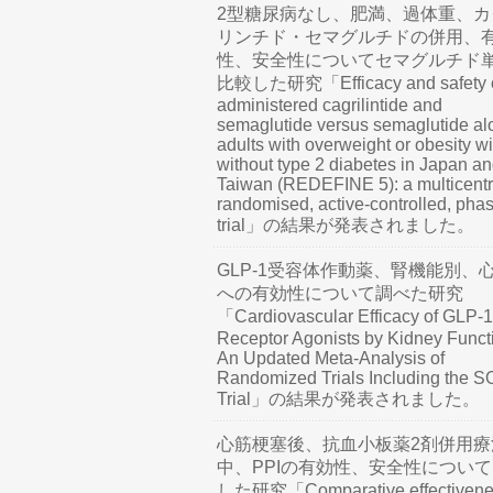
2型糖尿病なし、肥満、過体重、カ
リンチド・セマグルチドの併用、
性、安全性についてセマグルチド
比較した研究「Efficacy and safety o
administered cagrilintide and
semaglutide versus semaglutide al
adults with overweight or obesity wi
without type 2 diabetes in Japan a
Taiwan (REDEFINE 5): a multicentr
randomised, active-controlled, pha
trial」の結果が発表されました。
GLP-1受容体作動薬、腎機能別、
への有効性について調べた研究
「Cardiovascular Efficacy of GLP-1
Receptor Agonists by Kidney Funct
An Updated Meta-Analysis of
Randomized Trials Including the 
Trial」の結果が発表されました。
心筋梗塞後、抗血小板薬2剤併用療
中、PPIの有効性、安全性につい
した研究「Comparative effectivene