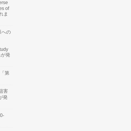
rse
es of
されま
脈への
tudy
結果が発
会「第
阻害
認が発
0-