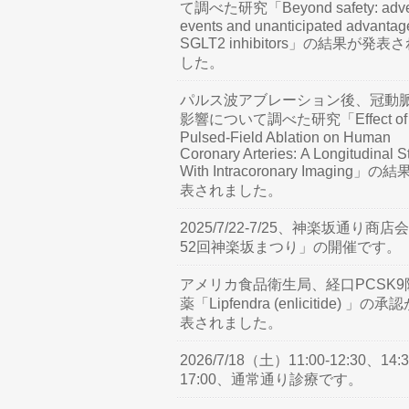
て調べた研究「Beyond safety: adve
events and unanticipated advantag
SGLT2 inhibitors」の結果が発表
した。
パルス波アブレーション後、冠動
影響について調べた研究「Effect of
Pulsed-Field Ablation on Human
Coronary Arteries: A Longitudinal S
With Intracoronary Imaging」の
表されました。
2025/7/22-7/25、神楽坂通り商店
52回神楽坂まつり」の開催です。
アメリカ食品衛生局、経口PCSK9
薬「Lipfendra (enlicitide) 」の承
表されました。
2026/7/18（土）11:00-12:30、14:3
17:00、通常通り診療です。