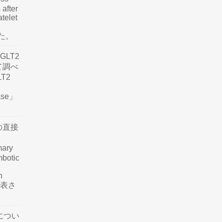
 after
atelet
した。
LT2
て調べ
LT2
ease」
の直接
mary
mbotic
n
が発表さ
につい