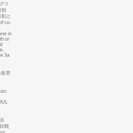
グリ
有効
単剤と
f co-
one in
th or
nd
e,
se 3a
心血管
ion:
SOUL
法
て比較
ss