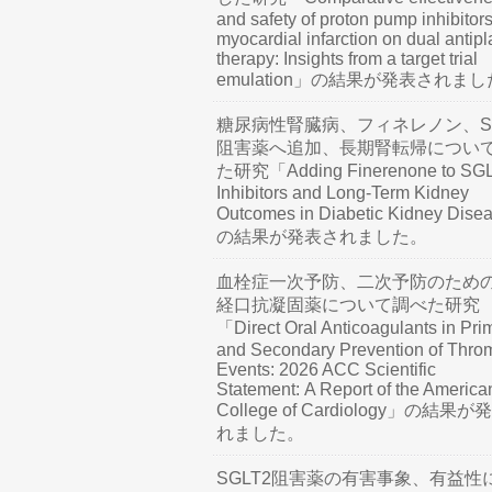
and safety of proton pump inhibitors
myocardial infarction on dual antipl
therapy: Insights from a target trial
emulation」の結果が発表されま
糖尿病性腎臓病、フィネレノン、SG
阻害薬へ追加、長期腎転帰につい
た研究「Adding Finerenone to SG
Inhibitors and Long-Term Kidney
Outcomes in Diabetic Kidney Dis
の結果が発表されました。
血栓症一次予防、二次予防のため
経口抗凝固薬について調べた研究
「Direct Oral Anticoagulants in Pri
and Secondary Prevention of Thro
Events: 2026 ACC Scientific
Statement: A Report of the America
College of Cardiology」の結果
れました。
SGLT2阻害薬の有害事象、有益性