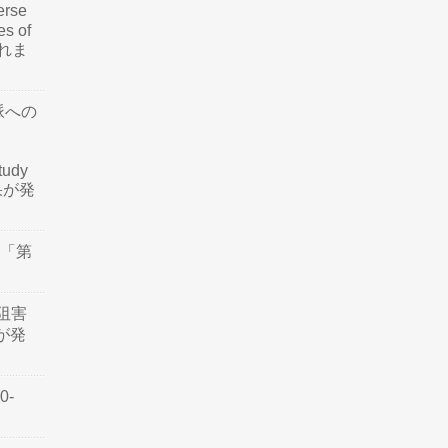
rse
es of
されま
脈への
tudy
結果が発
会「第
阻害
認が発
0-