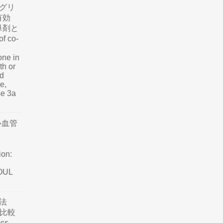
グリ
有効
単剤と
f co-
one in
th or
nd
e,
se 3a
心血管
ion:
SOUL
法
て比較
ss