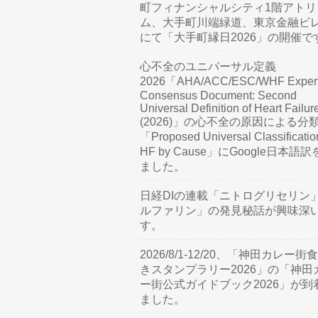
町フィナンシャルシティ1階アトリ
ム、大手町川端緑道、東京金融ビ
にて「大手町縁日2026」の開催で
心不全のユニバーサル定義
2026「AHA/ACC/ESC/WHF Exper
Consensus Document: Second
Universal Definition of Heart Failur
(2026)」の心不全の原因による分
「Proposed Universal Classificatio
HF by Cause」にGoogle日本語
ました。
日経DIの連載「ニトログリセリン
ルファリン」の発見秘話が興味深
す。
2026/8/1-12/20、「神田カレー街
きスタンプラリー2026」の「神田
ー街公式ガイドブック2026」が到
ました。