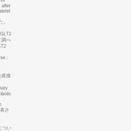
 after
atelet
した。
LT2
て調べ
LT2
ease」
の直接
mary
mbotic
n
が発表さ
につい