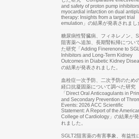
and safety of proton pump inhibitors
myocardial infarction on dual antipl
therapy: Insights from a target trial
emulation」の結果が発表されま
糖尿病性腎臓病、フィネレノン、SG
阻害薬へ追加、長期腎転帰につい
た研究「Adding Finerenone to SG
Inhibitors and Long-Term Kidney
Outcomes in Diabetic Kidney Dis
の結果が発表されました。
血栓症一次予防、二次予防のため
経口抗凝固薬について調べた研究
「Direct Oral Anticoagulants in Pri
and Secondary Prevention of Thro
Events: 2026 ACC Scientific
Statement: A Report of the America
College of Cardiology」の結果
れました。
SGLT2阻害薬の有害事象、有益性