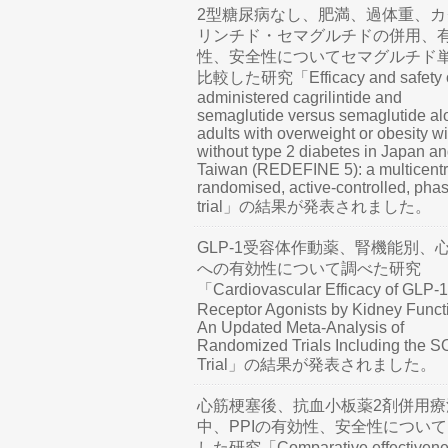
2型糖尿病なし、肥満、過体重、カ
リンチド・セマグルチドの併用、
性、安全性についてセマグルチド
比較した研究「Efficacy and safety o
administered cagrilintide and
semaglutide versus semaglutide al
adults with overweight or obesity wi
without type 2 diabetes in Japan a
Taiwan (REDEFINE 5): a multicentr
randomised, active-controlled, pha
trial」の結果が発表されました。
GLP-1受容体作動薬、腎機能別、
への有効性について調べた研究
「Cardiovascular Efficacy of GLP-1
Receptor Agonists by Kidney Funct
An Updated Meta-Analysis of
Randomized Trials Including the 
Trial」の結果が発表されました。
心筋梗塞後、抗血小板薬2剤併用療
中、PPIの有効性、安全性につい
した研究「Comparative effectivene