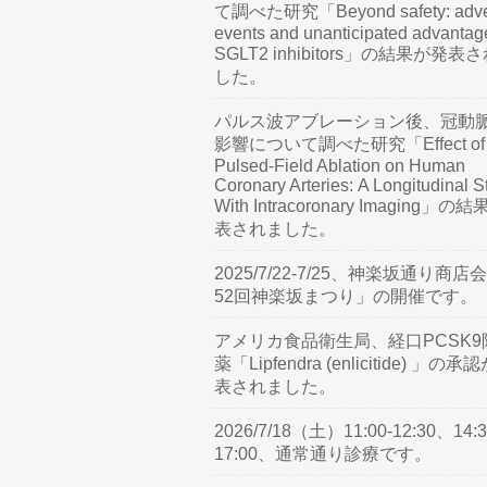
て調べた研究「Beyond safety: adve
events and unanticipated advantag
SGLT2 inhibitors」の結果が発表
した。
パルス波アブレーション後、冠動
影響について調べた研究「Effect of
Pulsed-Field Ablation on Human
Coronary Arteries: A Longitudinal S
With Intracoronary Imaging」の
表されました。
2025/7/22-7/25、神楽坂通り商店
52回神楽坂まつり」の開催です。
アメリカ食品衛生局、経口PCSK9
薬「Lipfendra (enlicitide) 」の承
表されました。
2026/7/18（土）11:00-12:30、14:3
17:00、通常通り診療です。