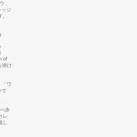
ウ
レッジ
す。
t
e
類
n of
訳を掛け
」「ワ
いで
食べ歩
カレ
着し