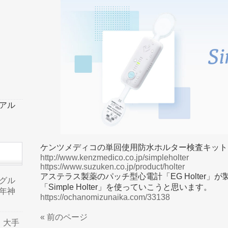
ーアル
ケンツメディコの単回使用防水ホルター検査キット「Sim
http://www.kenzmedico.co.jp/simpleholter
https://www.suzuken.co.jp/product/holter
アステラス製薬のパッチ型心電計「EG Holter
品グル
「Simple Holter」を使っていこうと思います。
年神
https://ochanomizunaika.com/33138
« 前のページ
り、大手