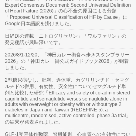
Expert Consensus Document: Second Universal Definition
of Heart Failure (2026)」の心不全の原因による分類
「Proposed Universal Classification of HF by Cause」に
Google日本語訳を掛けました。
日経DIの連載「ニトログリセリン」「ワルファリン」の
発見秘話が興味深いです。
2026/8/1-12/20、「神田カレー街食べ歩きスタンプラリー
2026」の「神田カレー街公式ガイドブック2026」が到着
しました。
2型糖尿病なし、肥満、過体重、カグリリンチド・セマグ
ルチドの併用、有効性、安全性についてセマグルチド単
剤と比較した研究「Efficacy and safety of co-administered
cagrilintide and semaglutide versus semaglutide alone in
adults with overweight or obesity with or without type 2
diabetes in Japan and Taiwan (REDEFINE 5): a
multicentre, randomised, active-controlled, phase 3a trial」
の結果が発表されました。
GLP-1受容体作動薬、腎機能別、心血管への有効性につい