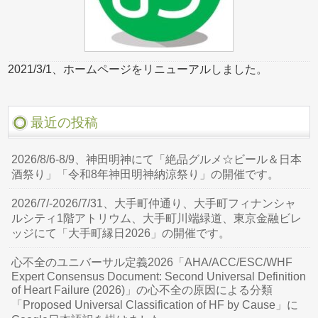
2021/3/1、ホームページをリニューアルしました。
最近の投稿
2026/8/6-8/9、神田明神にて「絶品グルメ☆ビール＆日本
酒祭り」「令和8年神田明神納涼祭り」の開催です。
2026/7/-2026/7/31、大手町仲通り、大手町フィナンシャ
ルシティ1階アトリウム、大手町川端緑道、東京金融ビレ
ッジにて「大手町縁日2026」の開催です。
心不全のユニバーサル定義2026「AHA/ACC/ESC/WHF
Expert Consensus Document: Second Universal Definition
of Heart Failure (2026)」の心不全の原因による分類
「Proposed Universal Classification of HF by Cause」に